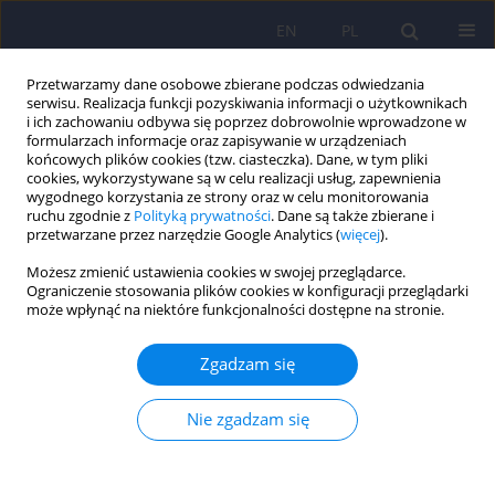
EN
PL
Przetwarzamy dane osobowe zbierane podczas odwiedzania
serwisu. Realizacja funkcji pozyskiwania informacji o użytkownikach
i ich zachowaniu odbywa się poprzez dobrowolnie wprowadzone w
formularzach informacje oraz zapisywanie w urządzeniach
końcowych plików cookies (tzw. ciasteczka). Dane, w tym pliki
cookies, wykorzystywane są w celu realizacji usług, zapewnienia
wygodnego korzystania ze strony oraz w celu monitorowania
ruchu zgodnie z
Polityką prywatności
. Dane są także zbierane i
przetwarzane przez narzędzie Google Analytics (
więcej
).
Autor
Joanna Drogowska
Możesz zmienić ustawienia cookies w swojej przeglądarce.
Ograniczenie stosowania plików cookies w konfiguracji przeglądarki
może wpłynąć na niektóre funkcjonalności dostępne na stronie.
ARTICLE
Wpływ długotrwałego podawania litu na
Zgadzam się
czynność nerek
Janusz Rybakowski
,
Joanna Drogowska
,
Maria Abramowicz
,
Maria
Nie zgadzam się
Chlopocka-Wozniak
,
Stanislaw Czekalski
Psychiatr Pol 2012;46(4):627-636
Statystyki