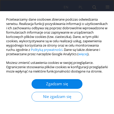
EN
PL
Przetwarzamy dane osobowe zbierane podczas odwiedzania
serwisu. Realizacja funkcji pozyskiwania informacji o użytkownikach
i ich zachowaniu odbywa się poprzez dobrowolnie wprowadzone w
formularzach informacje oraz zapisywanie w urządzeniach
końcowych plików cookies (tzw. ciasteczka). Dane, w tym pliki
cookies, wykorzystywane są w celu realizacji usług, zapewnienia
wygodnego korzystania ze strony oraz w celu monitorowania
ruchu zgodnie z
Polityką prywatności
. Dane są także zbierane i
przetwarzane przez narzędzie Google Analytics (
więcej
).
Autor
Jolanta Bugajska
Możesz zmienić ustawienia cookies w swojej przeglądarce.
Ograniczenie stosowania plików cookies w konfiguracji przeglądarki
może wpłynąć na niektóre funkcjonalności dostępne na stronie.
ARTICLE
Profil aminokwasowy osocza krwi chłopców z
Zgadzam się
autyzmem
Jolanta Bugajska
,
Joanna Berska
,
Tomasz Wojtyto
,
Mirosław Bik-
Nie zgadzam się
Multanowski
,
Krystyna Sztefko
Psychiatr Pol 2017;51(2):359-368
DOI
:
https://doi.org/10.12740/PP/65046