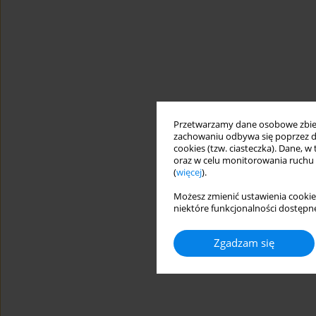
Przetwarzamy dane osobowe zbiera
zachowaniu odbywa się poprzez d
cookies (tzw. ciasteczka). Dane, w
oraz w celu monitorowania ruchu
(
więcej
).
Możesz zmienić ustawienia cookie
niektóre funkcjonalności dostępne
Zgadzam się