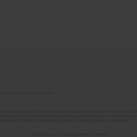
zwój Czasopism Naukowych (RCN)
znej i polskojęzycznej 12 kolejnych zeszytów czasopisma Psychiatria Polska (roczniki 2
skiego Editorial System. Adiustacja i korekta zeszytów czasopisma. Przeciwdziałanie
i Narodowej POLONA oraz Cyfrowej Wypożyczalni Publikacji Naukowych Academica.
© 2006-2026 Journal hosting platform by
Bentus