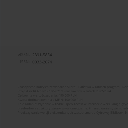
eISSN:
2391-5854
ISSN:
0033-2674
Czasopismo korzysta ze wsparcia Skarbu Państwa w ramach programu Ro
Projekt nr RCN/SN/0610/2021/1 realizowany w latach 2022-2024
Całkowita wartość zadania: 490 000 PLN
Kwota dofinansowania z MEiN: 100 000 PLN
Cele zadania: Wydanie w trybie Open Access w internecie wersji anglojęzyc
przebudowa struktury strony www czasopisma. Finansowanie systemu edytor
Przekazywanie wersji elektronicznych czasopisma do Cyfrowej Bibliotek