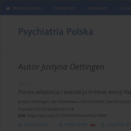
Bieżący numer
Online first
Archiwum
O cza
Autor
Justyna Oettingen
ARTICLE
Polska adaptacja i walidacja krótkiej wersji
Justyna Oettingen
,
Jan Chodkiewicz
,
Dorota Mącik
,
Ewa Gruszczy
Psychiatr Pol 2018;52(4):707-718
DOI
:
https://doi.org/10.12740/PP/OnlineFirst/76541
Streszczenie
Polski
(PDF)
Angielski
(P