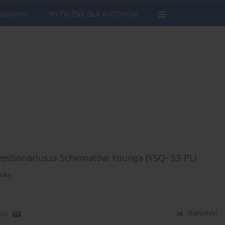
sopiśmie
WYTYCZNE DLA AUTORÓW
 Kwestionariusza Schematów Younga (YSQ- S3-PL)
ńska
DF)
Statystyki