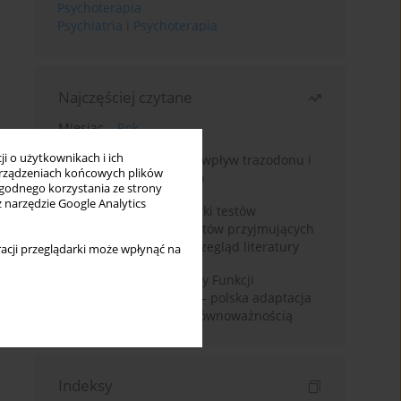
Psychoterapia
Psychiatria i Psychoterapia
Najczęściej czytane
Miesiąc
Rok
i o użytkownikach i ich
Leczenie bezsenności – wpływ trazodonu i
rządzeniach końcowych plików
leków nasennych na sen
wygodnego korzystania ze strony
z narzędzie Google Analytics
Fałszywie dodatnie wyniki testów
narkotykowych u pacjentów przyjmujących
leki psychotropowe – przegląd literatury
acji przeglądarki może wpłynąć na
Montrealska Skala Oceny Funkcji
Poznawczych MoCA 7.2.– polska adaptacja
metody i badania nad równoważnością
Indeksy