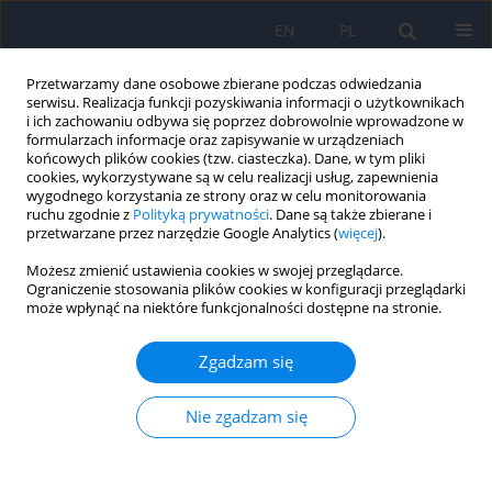
EN
PL
Przetwarzamy dane osobowe zbierane podczas odwiedzania
serwisu. Realizacja funkcji pozyskiwania informacji o użytkownikach
i ich zachowaniu odbywa się poprzez dobrowolnie wprowadzone w
formularzach informacje oraz zapisywanie w urządzeniach
końcowych plików cookies (tzw. ciasteczka). Dane, w tym pliki
cookies, wykorzystywane są w celu realizacji usług, zapewnienia
wygodnego korzystania ze strony oraz w celu monitorowania
ruchu zgodnie z
Polityką prywatności
. Dane są także zbierane i
przetwarzane przez narzędzie Google Analytics (
więcej
).
Autor
Kamila Jaz
Możesz zmienić ustawienia cookies w swojej przeglądarce.
Ograniczenie stosowania plików cookies w konfiguracji przeglądarki
może wpłynąć na niektóre funkcjonalności dostępne na stronie.
Autoimmunologiczne zapalenie mózgu jako
możliwa przyczyna hospitalizacji psychiatrycznej
Zgadzam się
nastolatków
Anna Konopka
,
Kamila Jaz
,
Kamil Kapłon
,
Dagmara Dylewska
,
Marta
Nie zgadzam się
Tyszkiewicz-Nwafor
Psychiatr Pol 2023;57(4):843-852
DOI
:
https://doi.org/10.12740/PP/151125