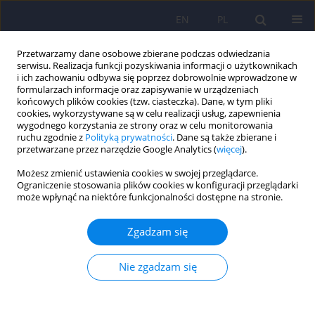
EN
PL
Przetwarzamy dane osobowe zbierane podczas odwiedzania
serwisu. Realizacja funkcji pozyskiwania informacji o użytkownikach
i ich zachowaniu odbywa się poprzez dobrowolnie wprowadzone w
formularzach informacje oraz zapisywanie w urządzeniach
końcowych plików cookies (tzw. ciasteczka). Dane, w tym pliki
cookies, wykorzystywane są w celu realizacji usług, zapewnienia
wygodnego korzystania ze strony oraz w celu monitorowania
ruchu zgodnie z
Polityką prywatności
. Dane są także zbierane i
przetwarzane przez narzędzie Google Analytics (
więcej
).
Autor
Karolina Jaworska
Możesz zmienić ustawienia cookies w swojej przeglądarce.
Ograniczenie stosowania plików cookies w konfiguracji przeglądarki
może wpłynąć na niektóre funkcjonalności dostępne na stronie.
ARTICLE
Percepcja objawów z dolnego odcinka dróg
Zgadzam się
moczowych (Lower Urinary Tract Symptoms –
LUTS) przez lekarzy psychiatrów
Nie zgadzam się
Mikolaj Przydacz
,
Tomasz Golabek
,
Jerzy A. Sobański
,
Karolina
Jaworska
,
Michal Skalski
,
Agata Świerkosz
,
Przemyslaw Dudek
,
Dariusz
Sobieraj
,
Dominika Dudek
,
Piotr Chłosta