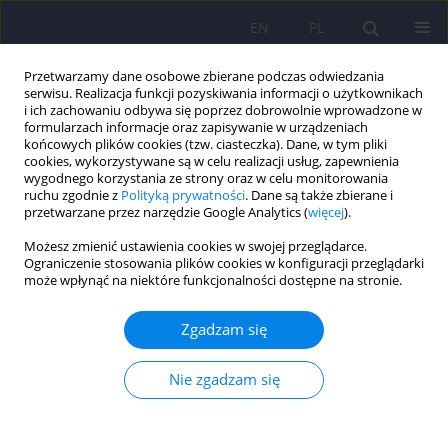
EN
PL
Przetwarzamy dane osobowe zbierane podczas odwiedzania
serwisu. Realizacja funkcji pozyskiwania informacji o użytkownikach
i ich zachowaniu odbywa się poprzez dobrowolnie wprowadzone w
formularzach informacje oraz zapisywanie w urządzeniach
końcowych plików cookies (tzw. ciasteczka). Dane, w tym pliki
cookies, wykorzystywane są w celu realizacji usług, zapewnienia
wygodnego korzystania ze strony oraz w celu monitorowania
ruchu zgodnie z
Polityką prywatności
. Dane są także zbierane i
przetwarzane przez narzędzie Google Analytics (
więcej
).
Autor
Małgorzata Pięta
Możesz zmienić ustawienia cookies w swojej przeglądarce.
Ograniczenie stosowania plików cookies w konfiguracji przeglądarki
może wpłynąć na niektóre funkcjonalności dostępne na stronie.
ARTICLE
Polska adaptacja Kwestionariusza Ujawnienia
Zgadzam się
Traumy (DTQ)
Marcin Rzeszutek
,
Maja Lis-Turlejska
,
Małgorzata Pięta
,
Szymon
Nie zgadzam się
Szumiał
,
Małgorzata Kabas
,
Izabela Kaźmierczak
,
Iwona Drapała
Psychiatr Pol 2021;55(6):1293-1304
DOI
:
https://doi.org/10.12740/PP/OnlineFirst/122501