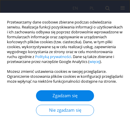
EN
PL
Przetwarzamy dane osobowe zbierane podczas odwiedzania
serwisu. Realizacja funkcji pozyskiwania informacji o użytkownikach
i ich zachowaniu odbywa się poprzez dobrowolnie wprowadzone w
formularzach informacje oraz zapisywanie w urządzeniach
końcowych plików cookies (tzw. ciasteczka). Dane, w tym pliki
cookies, wykorzystywane są w celu realizacji usług, zapewnienia
wygodnego korzystania ze strony oraz w celu monitorowania
ruchu zgodnie z
Polityką prywatności
. Dane są także zbierane i
przetwarzane przez narzędzie Google Analytics (
więcej
).
Autor
Maciej Łojewski
Możesz zmienić ustawienia cookies w swojej przeglądarce.
Ograniczenie stosowania plików cookies w konfiguracji przeglądarki
może wpłynąć na niektóre funkcjonalności dostępne na stronie.
ARTICLE
Surowce naturalne mające znaczenie w
Zgadzam się
profilaktyce i wspomagające leczenie depresji
Bożena Muszyńska
,
Maciej Łojewski
,
Jacek Rojowski
,
Włodzimierz
Nie zgadzam się
Opoka
,
Katarzyna Sułkowska-Ziaja
Psychiatr Pol 2015;49(3):435-453
DOI
:
https://doi.org/10.12740/PP/29367