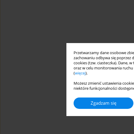
Przetwarzamy dane osobowe zbiera
zachowaniu odbywa się poprzez d
cookies (tzw. ciasteczka). Dane, w
oraz w celu monitorowania ruchu
(
więcej
).
Możesz zmienić ustawienia cookie
niektóre funkcjonalności dostępne
Zgadzam się