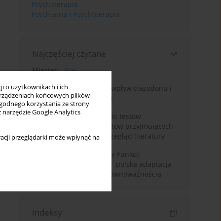
Psychoterapia
Psychiatria i Psychoterapia
Najczęściej czytane
Miesiąc
Rok
i o użytkownikach i ich
Leczenie bezsenności – wpływ trazodonu i
rządzeniach końcowych plików
leków nasennych na sen
wygodnego korzystania ze strony
z narzędzie Google Analytics
Fałszywie dodatnie wyniki testów
narkotykowych u pacjentów przyjmujących
leki psychotropowe – przegląd literatury
acji przeglądarki może wpłynąć na
Montrealska Skala Oceny Funkcji
Poznawczych MoCA 7.2.– polska adaptacja
metody i badania nad równoważnością
Indeksy