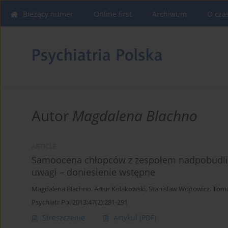
Bieżący numer
Online first
Archiwum
O cza
Autor
Magdalena Blachno
ARTICLE
Samoocena chłopców z zespołem nadpobudliw
uwagi – doniesienie wstępne
Magdalena Blachno
,
Artur Kolakowski
,
Stanislaw Wojtowicz
,
Toma
Psychiatr Pol 2013;47(2):281-291
Streszczenie
Artykuł
(PDF)