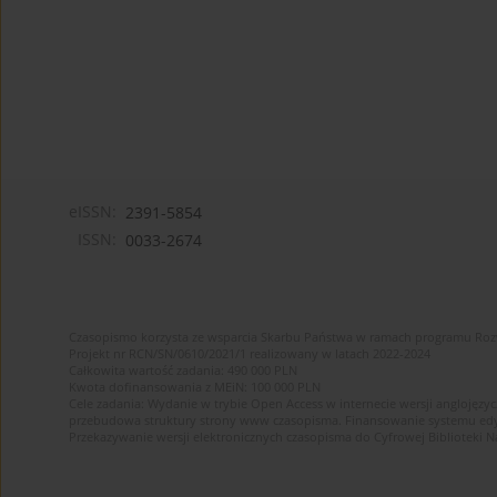
eISSN:
2391-5854
ISSN:
0033-2674
Czasopismo korzysta ze wsparcia Skarbu Państwa w ramach programu Ro
Projekt nr RCN/SN/0610/2021/1 realizowany w latach 2022-2024
Całkowita wartość zadania: 490 000 PLN
Kwota dofinansowania z MEiN: 100 000 PLN
Cele zadania: Wydanie w trybie Open Access w internecie wersji anglojęzyc
przebudowa struktury strony www czasopisma. Finansowanie systemu edytor
Przekazywanie wersji elektronicznych czasopisma do Cyfrowej Bibliotek