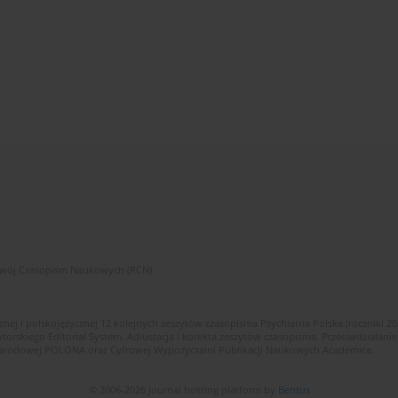
zwój Czasopism Naukowych (RCN)
znej i polskojęzycznej 12 kolejnych zeszytów czasopisma Psychiatria Polska (roczniki 2
skiego Editorial System. Adiustacja i korekta zeszytów czasopisma. Przeciwdziałanie
i Narodowej POLONA oraz Cyfrowej Wypożyczalni Publikacji Naukowych Academica.
© 2006-2026 Journal hosting platform by
Bentus