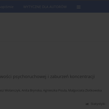
sopiśmie
WYTYCZNE DLA AUTORÓW
ości psychoruchowej i zaburzeń koncentracji
sz Wolanczyk
,
Anita Brynska
,
Agnieszka Pisula
,
Malgorzata Zlotkowska
Statystyki