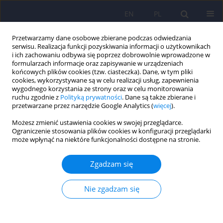
EN
PL
Przetwarzamy dane osobowe zbierane podczas odwiedzania
serwisu. Realizacja funkcji pozyskiwania informacji o użytkownikach
i ich zachowaniu odbywa się poprzez dobrowolnie wprowadzone w
formularzach informacje oraz zapisywanie w urządzeniach
końcowych plików cookies (tzw. ciasteczka). Dane, w tym pliki
cookies, wykorzystywane są w celu realizacji usług, zapewnienia
wygodnego korzystania ze strony oraz w celu monitorowania
ruchu zgodnie z
Polityką prywatności
. Dane są także zbierane i
przetwarzane przez narzędzie Google Analytics (
więcej
).
Autor
Maria Rostworowska
Możesz zmienić ustawienia cookies w swojej przeglądarce.
Ograniczenie stosowania plików cookies w konfiguracji przeglądarki
ARTICLE
może wpłynąć na niektóre funkcjonalności dostępne na stronie.
Wskaźnik ekspresji emocji (EE) jako rodzinny
predyktor przebiegu schizofrenii 173–184
Zgadzam się
Andrzej Cechnicki
,
Igor Hanuszkiewicz
,
Roman Polczyk
,
Lukasz
Cichocki
,
Aneta Kalisz
,
Maria Rostworowska
Nie zgadzam się
Psychiatr Pol 2010;44(2):173-184
Statystyki