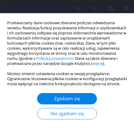
EN
PL
Przetwarzamy dane osobowe zbierane podczas odwiedzania
serwisu. Realizacja funkcji pozyskiwania informacji o użytkownikach
i ich zachowaniu odbywa się poprzez dobrowolnie wprowadzone w
formularzach informacje oraz zapisywanie w urządzeniach
końcowych plików cookies (tzw. ciasteczka). Dane, w tym pliki
cookies, wykorzystywane są w celu realizacji usług, zapewnienia
wygodnego korzystania ze strony oraz w celu monitorowania
ruchu zgodnie z
Polityką prywatności
. Dane są także zbierane i
przetwarzane przez narzędzie Google Analytics (
więcej
).
Autor
Mateusz Gortat
Możesz zmienić ustawienia cookies w swojej przeglądarce.
Ograniczenie stosowania plików cookies w konfiguracji przeglądarki
może wpłynąć na niektóre funkcjonalności dostępne na stronie.
ARTICLE
Ortoreksja – wypaczone podejście do zdrowego
Zgadzam się
odżywiania się
Mateusz Gortat
,
Marzena Samardakiewicz
,
Adam Perzyński
Nie zgadzam się
Psychiatr Pol 2021;55(2):421-433
DOI
:
https://doi.org/10.12740/PP/125387
Statystyki