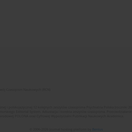
zwój Czasopism Naukowych (RCN)
znej i polskojęzycznej 12 kolejnych zeszytów czasopisma Psychiatria Polska (roczniki 2
skiego Editorial System. Adiustacja i korekta zeszytów czasopisma. Przeciwdziałanie
i Narodowej POLONA oraz Cyfrowej Wypożyczalni Publikacji Naukowych Academica.
© 2006-2026 Journal hosting platform by
Bentus