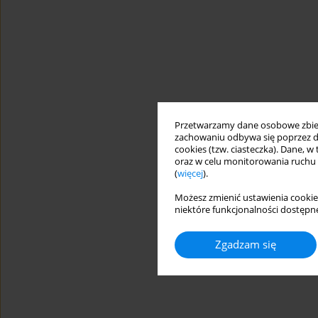
Przetwarzamy dane osobowe zbiera
zachowaniu odbywa się poprzez d
cookies (tzw. ciasteczka). Dane, w
oraz w celu monitorowania ruchu
(
więcej
).
Możesz zmienić ustawienia cookie
niektóre funkcjonalności dostępne
Zgadzam się