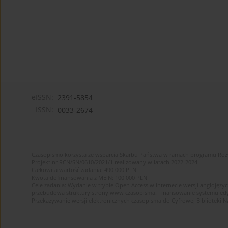
eISSN:
2391-5854
ISSN:
0033-2674
Czasopismo korzysta ze wsparcia Skarbu Państwa w ramach programu Ro
Projekt nr RCN/SN/0610/2021/1 realizowany w latach 2022-2024
Całkowita wartość zadania: 490 000 PLN
Kwota dofinansowania z MEiN: 100 000 PLN
Cele zadania: Wydanie w trybie Open Access w internecie wersji anglojęzyc
przebudowa struktury strony www czasopisma. Finansowanie systemu edytor
Przekazywanie wersji elektronicznych czasopisma do Cyfrowej Bibliotek