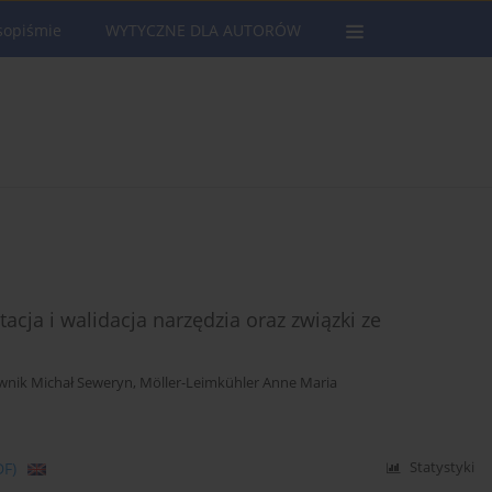
sopiśmie
WYTYCZNE DLA AUTORÓW
acja i walidacja narzędzia oraz związki ze
wnik Michał Seweryn
,
Möller-Leimkühler Anne Maria
DF)
Statystyki