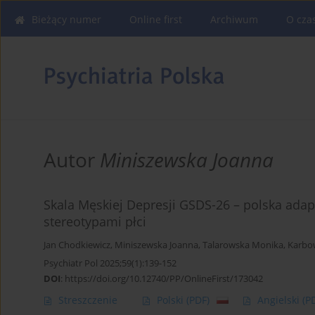
Bieżący numer
Online first
Archiwum
O cza
Autor
Miniszewska Joanna
Skala Męskiej Depresji GSDS-26 – polska adapt
stereotypami płci
Jan Chodkiewicz
,
Miniszewska Joanna
,
Talarowska Monika
,
Karbo
Psychiatr Pol 2025;59(1):139-152
DOI
:
https://doi.org/10.12740/PP/OnlineFirst/173042
Streszczenie
Polski
(PDF)
Angielski
(P