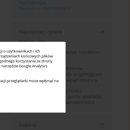
Psychoterapia
Psychiatria i Psychoterapia
Najczęściej czytane
Miesiąc
Rok
i o użytkownikach i ich
Leczenie bezsenności – wpływ trazodonu i
rządzeniach końcowych plików
leków nasennych na sen
wygodnego korzystania ze strony
z narzędzie Google Analytics
Fałszywie dodatnie wyniki testów
narkotykowych u pacjentów przyjmujących
leki psychotropowe – przegląd literatury
acji przeglądarki może wpłynąć na
Montrealska Skala Oceny Funkcji
Poznawczych MoCA 7.2.– polska adaptacja
metody i badania nad równoważnością
Indeksy