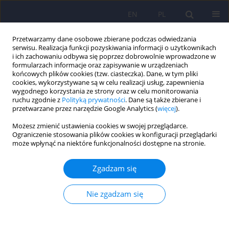
EN
PL
Przetwarzamy dane osobowe zbierane podczas odwiedzania
serwisu. Realizacja funkcji pozyskiwania informacji o użytkownikach
i ich zachowaniu odbywa się poprzez dobrowolnie wprowadzone w
formularzach informacje oraz zapisywanie w urządzeniach
końcowych plików cookies (tzw. ciasteczka). Dane, w tym pliki
cookies, wykorzystywane są w celu realizacji usług, zapewnienia
wygodnego korzystania ze strony oraz w celu monitorowania
ruchu zgodnie z
Polityką prywatności
. Dane są także zbierane i
przetwarzane przez narzędzie Google Analytics (
więcej
).
Autor
Monika Rogoż
Możesz zmienić ustawienia cookies w swojej przeglądarce.
Ograniczenie stosowania plików cookies w konfiguracji przeglądarki
może wpłynąć na niektóre funkcjonalności dostępne na stronie.
ARTICLE
Związek pomiędzy obrazem siebie a repertuarem
Zgadzam się
stosowanych mechanizmów obronnych w grupie
pacjentów młodzieżowych leczonych
Nie zgadzam się
psychiatrycznie
Bartosz Treger
,
Feliks Matusiak
,
Maciej Pilecki
,
Monika Rogoż
Psychiatr Pol 2015;49(4):747-756