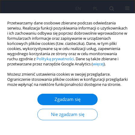
EN
PL
Przetwarzamy dane osobowe zbierane podczas odwiedzania
serwisu. Realizacja funkcji pozyskiwania informacji o użytkownikach
i ich zachowaniu odbywa się poprzez dobrowolnie wprowadzone w
formularzach informacje oraz zapisywanie w urządzeniach
końcowych plików cookies (tzw. ciasteczka). Dane, w tym pliki
cookies, wykorzystywane są w celu realizacji usług, zapewnienia
wygodnego korzystania ze strony oraz w celu monitorowania
ruchu zgodnie z
Polityką prywatności
. Dane są także zbierane i
przetwarzane przez narzędzie Google Analytics (
więcej
).
Autor
Olga Kozyra
Możesz zmienić ustawienia cookies w swojej przeglądarce.
Ograniczenie stosowania plików cookies w konfiguracji przeglądarki
może wpłynąć na niektóre funkcjonalności dostępne na stronie.
Montrealska Skala Oceny Funkcji Poznawczych
MoCA 7.2.– polska adaptacja metody i badania
Zgadzam się
nad równoważnością
Jacek Gierus
,
Anna Mosiołek
,
Tytus Koweszko
,
Olga Kozyra
,
Paulina
Nie zgadzam się
Wnukiewicz
,
Bartosz Łoza
,
Agata Szulc
Psychiatr Pol 2015;49(1):171-179
DOI
:
https://doi.org/10.12740/PP/24748