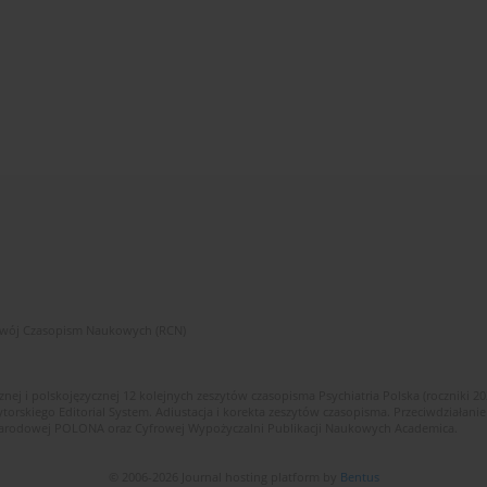
zwój Czasopism Naukowych (RCN)
znej i polskojęzycznej 12 kolejnych zeszytów czasopisma Psychiatria Polska (roczniki 2
skiego Editorial System. Adiustacja i korekta zeszytów czasopisma. Przeciwdziałanie
i Narodowej POLONA oraz Cyfrowej Wypożyczalni Publikacji Naukowych Academica.
© 2006-2026 Journal hosting platform by
Bentus