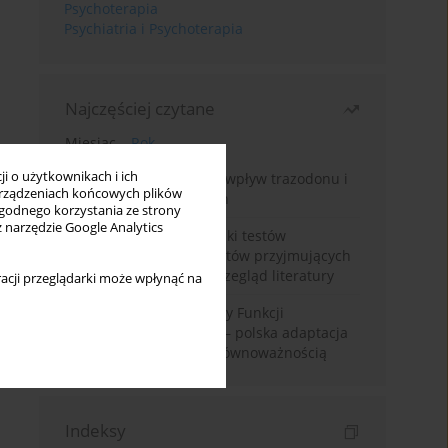
Psychoterapia
Psychiatria i Psychoterapia
Najczęściej czytane
Miesiąc
Rok
i o użytkownikach i ich
Leczenie bezsenności – wpływ trazodonu i
rządzeniach końcowych plików
leków nasennych na sen
wygodnego korzystania ze strony
z narzędzie Google Analytics
Fałszywie dodatnie wyniki testów
narkotykowych u pacjentów przyjmujących
leki psychotropowe – przegląd literatury
acji przeglądarki może wpłynąć na
Montrealska Skala Oceny Funkcji
Poznawczych MoCA 7.2.– polska adaptacja
metody i badania nad równoważnością
Indeksy