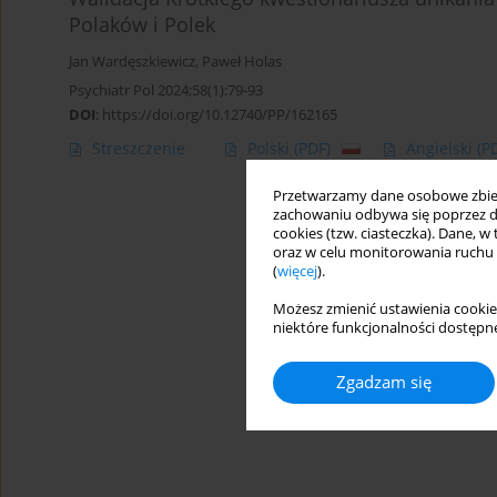
Polaków i Polek
Jan Wardęszkiewicz
,
Paweł Holas
Psychiatr Pol 2024;58(1):79-93
DOI
:
https://doi.org/10.12740/PP/162165
Streszczenie
Polski
(PDF)
Angielski
(P
Przetwarzamy dane osobowe zbiera
zachowaniu odbywa się poprzez d
cookies (tzw. ciasteczka). Dane, w
oraz w celu monitorowania ruchu
(
więcej
).
Możesz zmienić ustawienia cookie
niektóre funkcjonalności dostępne
Zgadzam się