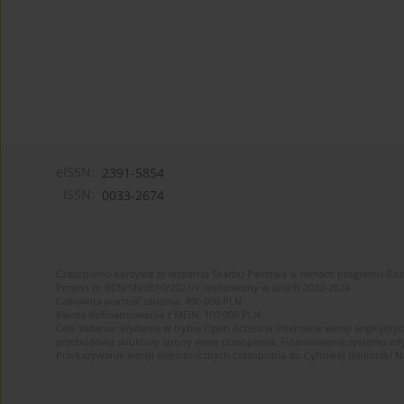
eISSN:
2391-5854
ISSN:
0033-2674
Czasopismo korzysta ze wsparcia Skarbu Państwa w ramach programu Ro
Projekt nr RCN/SN/0610/2021/1 realizowany w latach 2022-2024
Całkowita wartość zadania: 490 000 PLN
Kwota dofinansowania z MEiN: 100 000 PLN
Cele zadania: Wydanie w trybie Open Access w internecie wersji anglojęzyc
przebudowa struktury strony www czasopisma. Finansowanie systemu edytor
Przekazywanie wersji elektronicznych czasopisma do Cyfrowej Bibliotek