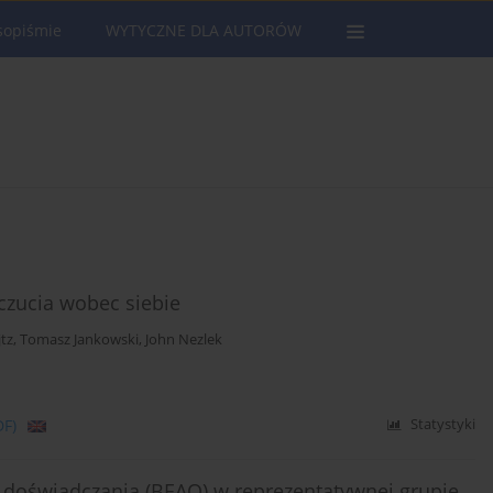
sopiśmie
WYTYCZNE DLA AUTORÓW
łczucia wobec siebie
jtz
,
Tomasz Jankowski
,
John Nezlek
DF)
Statystyki
a doświadczania (BEAQ) w reprezentatywnej grupie