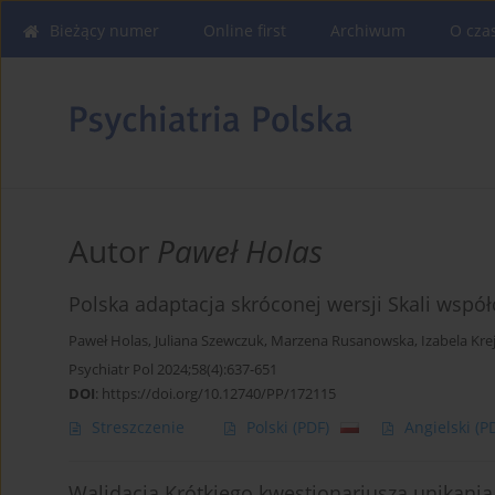
Bieżący numer
Online first
Archiwum
O cza
Autor
Paweł Holas
Polska adaptacja skróconej wersji Skali wspó
Paweł Holas
,
Juliana Szewczuk
,
Marzena Rusanowska
,
Izabela Kre
Psychiatr Pol 2024;58(4):637-651
DOI
:
https://doi.org/10.12740/PP/172115
Streszczenie
Polski
(PDF)
Angielski
(P
Walidacja Krótkiego kwestionariusza unikani