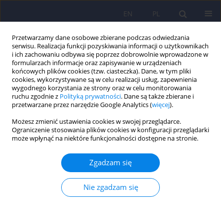
EN
PL
Przetwarzamy dane osobowe zbierane podczas odwiedzania
serwisu. Realizacja funkcji pozyskiwania informacji o użytkownikach
i ich zachowaniu odbywa się poprzez dobrowolnie wprowadzone w
formularzach informacje oraz zapisywanie w urządzeniach
końcowych plików cookies (tzw. ciasteczka). Dane, w tym pliki
cookies, wykorzystywane są w celu realizacji usług, zapewnienia
wygodnego korzystania ze strony oraz w celu monitorowania
ruchu zgodnie z
Polityką prywatności
. Dane są także zbierane i
przetwarzane przez narzędzie Google Analytics (
więcej
).
Autor
Regina Poplawska
Możesz zmienić ustawienia cookies w swojej przeglądarce.
Ograniczenie stosowania plików cookies w konfiguracji przeglądarki
ARTICLE
może wpłynąć na niektóre funkcjonalności dostępne na stronie.
Wpływ leków antypsychotycznych atypowych na
funkcjonowanie mózgu w schizofrenii w obrazie
Zgadzam się
spektroskopii protonowej rezonansu
magnetycznego 415-426
Nie zgadzam się
Agata Szulc
,
Beata Galinska
,
Eugeniusz Tarasow
,
Wojciech Dzienis
,
Bozena Kubas
,
Beata Konarzewska
,
Napoleon Waszkiewicz
,
Regina
Poplawska