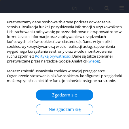
EN
PL
Przetwarzamy dane osobowe zbierane podczas odwiedzania
serwisu. Realizacja funkcji pozyskiwania informacji o użytkownikach
i ich zachowaniu odbywa się poprzez dobrowolnie wprowadzone w
formularzach informacje oraz zapisywanie w urządzeniach
końcowych plików cookies (tzw. ciasteczka). Dane, w tym pliki
cookies, wykorzystywane są w celu realizacji usług, zapewnienia
wygodnego korzystania ze strony oraz w celu monitorowania
ruchu zgodnie z
Polityką prywatności
. Dane są także zbierane i
przetwarzane przez narzędzie Google Analytics (
więcej
).
Autor
Sebastian Lizinczyk
Możesz zmienić ustawienia cookies w swojej przeglądarce.
Ograniczenie stosowania plików cookies w konfiguracji przeglądarki
może wpłynąć na niektóre funkcjonalności dostępne na stronie.
ARTICLE
Spostrzegana kontrola własnego życia a radzenie
Zgadzam się
sobie z chorobą i codziennymi problemami po
rocznej rehabilitacji psychospołecznej pacjentów
Nie zgadzam się
ze schizofrenią 59-71
Agnieszka Pietrzyk
,
Sebastian Lizinczyk
Psychiatr Pol 2008;42(1):59-72