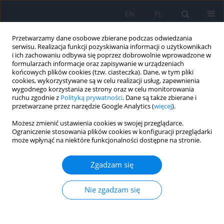
EN
PL
Przetwarzamy dane osobowe zbierane podczas odwiedzania
serwisu. Realizacja funkcji pozyskiwania informacji o użytkownikach
i ich zachowaniu odbywa się poprzez dobrowolnie wprowadzone w
formularzach informacje oraz zapisywanie w urządzeniach
końcowych plików cookies (tzw. ciasteczka). Dane, w tym pliki
cookies, wykorzystywane są w celu realizacji usług, zapewnienia
wygodnego korzystania ze strony oraz w celu monitorowania
ruchu zgodnie z
Polityką prywatności
. Dane są także zbierane i
przetwarzane przez narzędzie Google Analytics (
więcej
).
Autor
Tomasz Wolanczyk
Możesz zmienić ustawienia cookies w swojej przeglądarce.
Ograniczenie stosowania plików cookies w konfiguracji przeglądarki
ARTICLE
może wpłynąć na niektóre funkcjonalności dostępne na stronie.
Samoocena chłopców z zespołem
nadpobudliwości psychoruchowej i zaburzeń
Zgadzam się
koncentracji uwagi – doniesienie wstępne
Nie zgadzam się
Magdalena Blachno
,
Artur Kolakowski
,
Stanislaw Wojtowicz
,
Tomasz
Wolanczyk
,
Anita Brynska
,
Agnieszka Pisula
,
Malgorzata Zlotkowska
Psychiatr Pol 2013;47(2):281-291
Statystyki