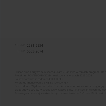
eISSN:
2391-5854
ISSN:
0033-2674
Czasopismo korzysta ze wsparcia Skarbu Państwa w ramach programu Ro
Projekt nr RCN/SN/0610/2021/1 realizowany w latach 2022-2024
Całkowita wartość zadania: 490 000 PLN
Kwota dofinansowania z MEiN: 100 000 PLN
Cele zadania: Wydanie w trybie Open Access w internecie wersji anglojęzyc
przebudowa struktury strony www czasopisma. Finansowanie systemu edytor
Przekazywanie wersji elektronicznych czasopisma do Cyfrowej Bibliotek