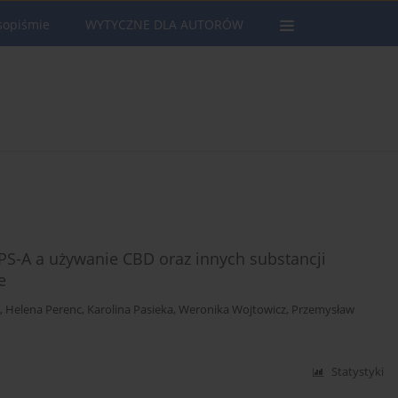
sopiśmie
WYTYCZNE DLA AUTORÓW
S-A a używanie CBD oraz innych substancji
e
,
Helena Perenc
,
Karolina Pasieka
,
Weronika Wojtowicz
,
Przemysław
Statystyki