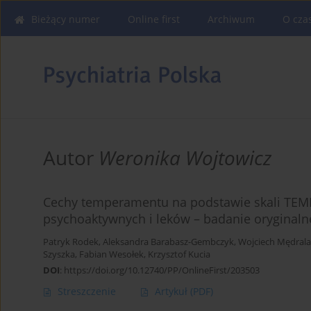
Bieżący numer
Online first
Archiwum
O cza
Autor
Weronika Wojtowicz
Cechy temperamentu na podstawie skali TEMP
psychoaktywnych i leków – badanie oryginaln
Patryk Rodek
,
Aleksandra Barabasz-Gembczyk
,
Wojciech Mędrala
Szyszka
,
Fabian Wesołek
,
Krzysztof Kucia
DOI
:
https://doi.org/10.12740/PP/OnlineFirst/203503
Streszczenie
Artykuł
(PDF)