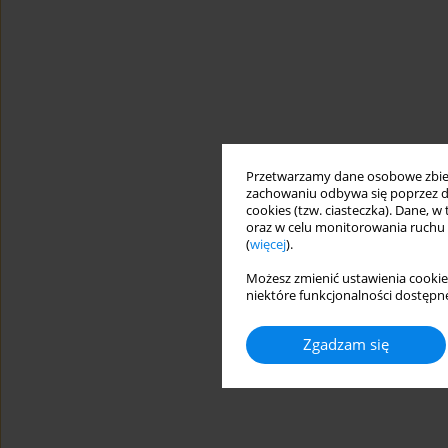
Przetwarzamy dane osobowe zbiera
zachowaniu odbywa się poprzez d
cookies (tzw. ciasteczka). Dane, w
oraz w celu monitorowania ruchu
(
więcej
).
Możesz zmienić ustawienia cookie
niektóre funkcjonalności dostępne
Zgadzam się