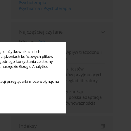
Psychoterapia
Psychiatria i Psychoterapia
Najczęściej czytane
Miesiąc
Rok
i o użytkownikach i ich
Leczenie bezsenności – wpływ trazodonu i
rządzeniach końcowych plików
leków nasennych na sen
wygodnego korzystania ze strony
z narzędzie Google Analytics
Fałszywie dodatnie wyniki testów
narkotykowych u pacjentów przyjmujących
leki psychotropowe – przegląd literatury
acji przeglądarki może wpłynąć na
Montrealska Skala Oceny Funkcji
Poznawczych MoCA 7.2.– polska adaptacja
metody i badania nad równoważnością
Indeksy