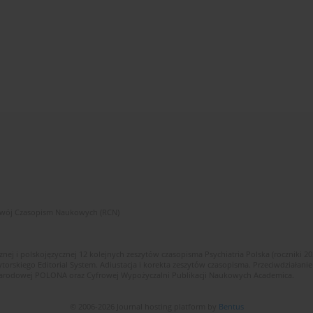
zwój Czasopism Naukowych (RCN)
znej i polskojęzycznej 12 kolejnych zeszytów czasopisma Psychiatria Polska (roczniki 2
skiego Editorial System. Adiustacja i korekta zeszytów czasopisma. Przeciwdziałanie
i Narodowej POLONA oraz Cyfrowej Wypożyczalni Publikacji Naukowych Academica.
© 2006-2026 Journal hosting platform by
Bentus