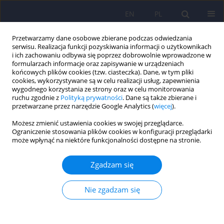
EN
PL
Przetwarzamy dane osobowe zbierane podczas odwiedzania
serwisu. Realizacja funkcji pozyskiwania informacji o użytkownikach
i ich zachowaniu odbywa się poprzez dobrowolnie wprowadzone w
formularzach informacje oraz zapisywanie w urządzeniach
końcowych plików cookies (tzw. ciasteczka). Dane, w tym pliki
cookies, wykorzystywane są w celu realizacji usług, zapewnienia
wygodnego korzystania ze strony oraz w celu monitorowania
ruchu zgodnie z
Polityką prywatności
. Dane są także zbierane i
przetwarzane przez narzędzie Google Analytics (
więcej
).
Autor
Wojciech Giermaziak
Możesz zmienić ustawienia cookies w swojej przeglądarce.
Ograniczenie stosowania plików cookies w konfiguracji przeglądarki
może wpłynąć na niektóre funkcjonalności dostępne na stronie.
Konopie i kannabinoidy w leczeniu zespołu
stresu pourazowego: przegląd literatury i analiza
Zgadzam się
treści stron internetowych polskich klinik
wyspecjalizowanych w leczeniu medyczną
Nie zgadzam się
marihuaną
Patrycja Kurowska
,
Cezary Wojtyła
,
Anna Królak
,
Janusz Ostrowski
,
Wojciech Giermaziak