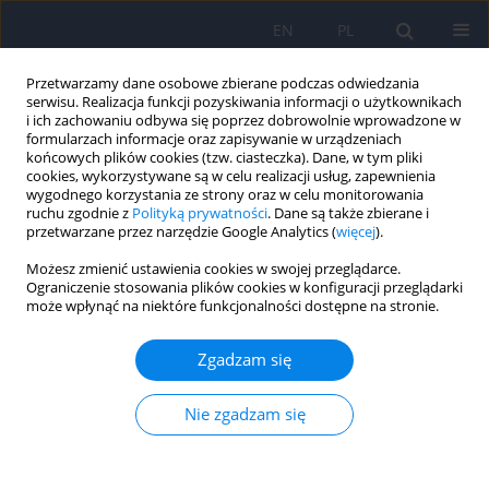
EN
PL
Przetwarzamy dane osobowe zbierane podczas odwiedzania
serwisu. Realizacja funkcji pozyskiwania informacji o użytkownikach
i ich zachowaniu odbywa się poprzez dobrowolnie wprowadzone w
formularzach informacje oraz zapisywanie w urządzeniach
końcowych plików cookies (tzw. ciasteczka). Dane, w tym pliki
cookies, wykorzystywane są w celu realizacji usług, zapewnienia
wygodnego korzystania ze strony oraz w celu monitorowania
ruchu zgodnie z
Polityką prywatności
. Dane są także zbierane i
przetwarzane przez narzędzie Google Analytics (
więcej
).
Autor
Wolfgang Gaebel
Możesz zmienić ustawienia cookies w swojej przeglądarce.
Ograniczenie stosowania plików cookies w konfiguracji przeglądarki
może wpłynąć na niektóre funkcjonalności dostępne na stronie.
ARTICLE
Zaburzenia psychiczne i behawioralne w ICD-11:
Zgadzam się
koncepcje, metodologie oraz obecny status
Wolfgang Gaebel
,
Jürgen Zielasek
,
Geoffrey M. Reed
Nie zgadzam się
Psychiatr Pol 2017;51(2):169-195
DOI
:
https://doi.org/10.12740/PP/69660
Statystyki