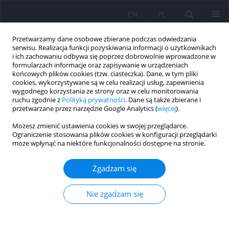
EN
PL
Przetwarzamy dane osobowe zbierane podczas odwiedzania
serwisu. Realizacja funkcji pozyskiwania informacji o użytkownikach
i ich zachowaniu odbywa się poprzez dobrowolnie wprowadzone w
formularzach informacje oraz zapisywanie w urządzeniach
końcowych plików cookies (tzw. ciasteczka). Dane, w tym pliki
cookies, wykorzystywane są w celu realizacji usług, zapewnienia
wygodnego korzystania ze strony oraz w celu monitorowania
ruchu zgodnie z
Polityką prywatności
. Dane są także zbierane i
przetwarzane przez narzędzie Google Analytics (
więcej
).
4/2011 vol. 45
Możesz zmienić ustawienia cookies w swojej przeglądarce.
Ograniczenie stosowania plików cookies w konfiguracji przeglądarki
ARTICLE
może wpłynąć na niektóre funkcjonalności dostępne na stronie.
Różnice w nasileniu i
Zgadzam się
współwystępowaniu objawów
Nie zgadzam się
zespołu lęku napadowego i
depresji w astmie ciężkiej i