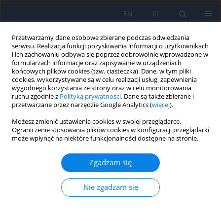
EN
PL
Przetwarzamy dane osobowe zbierane podczas odwiedzania
serwisu. Realizacja funkcji pozyskiwania informacji o użytkownikach
i ich zachowaniu odbywa się poprzez dobrowolnie wprowadzone w
formularzach informacje oraz zapisywanie w urządzeniach
końcowych plików cookies (tzw. ciasteczka). Dane, w tym pliki
cookies, wykorzystywane są w celu realizacji usług, zapewnienia
wygodnego korzystania ze strony oraz w celu monitorowania
ruchu zgodnie z
Polityką prywatności
. Dane są także zbierane i
przetwarzane przez narzędzie Google Analytics (
więcej
).
6/2020 vol. 54
Możesz zmienić ustawienia cookies w swojej przeglądarce.
Ograniczenie stosowania plików cookies w konfiguracji przeglądarki
LETTER
może wpłynąć na niektóre funkcjonalności dostępne na stronie.
List do redakcji. Powikłania
Zgadzam się
zakrzepowo-zatorowe w
Nie zgadzam się
psychiatrii z perspektywy
roszczeń prawnych – odpowiedź