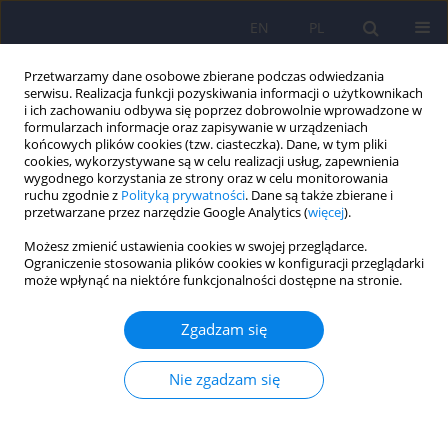
EN
PL
Przetwarzamy dane osobowe zbierane podczas odwiedzania
serwisu. Realizacja funkcji pozyskiwania informacji o użytkownikach
i ich zachowaniu odbywa się poprzez dobrowolnie wprowadzone w
formularzach informacje oraz zapisywanie w urządzeniach
końcowych plików cookies (tzw. ciasteczka). Dane, w tym pliki
cookies, wykorzystywane są w celu realizacji usług, zapewnienia
wygodnego korzystania ze strony oraz w celu monitorowania
ruchu zgodnie z
Polityką prywatności
. Dane są także zbierane i
przetwarzane przez narzędzie Google Analytics (
więcej
).
3/2022 vol. 56
Możesz zmienić ustawienia cookies w swojej przeglądarce.
Ograniczenie stosowania plików cookies w konfiguracji przeglądarki
może wpłynąć na niektóre funkcjonalności dostępne na stronie.
Motywy używania nowych
Zgadzam się
substancji psychoaktywnych w
Nie zgadzam się
trzech grupach użytkowników:
rekreacyjnych,