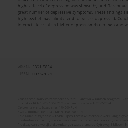
highest level of depression was shown by undifferentiated
great number of depressive symptoms. These findings als
high level of masculinity tend to be less depressed. Conc
interacts to create a higher depression risk in men and 
eISSN:
2391-5854
ISSN:
0033-2674
Czasopismo korzysta ze wsparcia Skarbu Państwa w ramach programu Ro
Projekt nr RCN/SN/0610/2021/1 realizowany w latach 2022-2024
Całkowita wartość zadania: 490 000 PLN
Kwota dofinansowania z MEiN: 100 000 PLN
Cele zadania: Wydanie w trybie Open Access w internecie wersji anglojęzyc
przebudowa struktury strony www czasopisma. Finansowanie systemu edytor
Przekazywanie wersji elektronicznych czasopisma do Cyfrowej Bibliotek