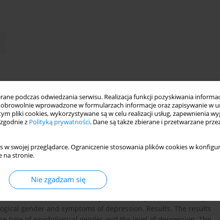
ne podczas odwiedzania serwisu. Realizacja funkcji pozyskiwania informacj
obrowolnie wprowadzone w formularzach informacje oraz zapisywanie w u
 tym pliki cookies, wykorzystywane są w celu realizacji usług, zapewnienia 
 zgodnie z
Polityką prywatności
. Dane są także zbierane i przetwarzane prze
indicate that factors connected with women's gender roles could
ole is an important factor associated with depressive disorders
s w swojej przeglądarce. Ograniczenie stosowania plików cookies w konfigur
al gender influences the vulnerability to depression. Method.
 na stronie.
 femininity in depressive disorders. It was predicted that
eminine gender role will be more depressed than androgynous
Nie zgadzam się
l of masculinity. Sixty one patients suffering from affective
tion of Bem Sex - Role Inventory and Beck Depression Inventory
logical gender and symptoms of depression. Results. The results
the type of psychological gender and the level of depression. The