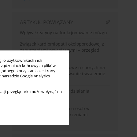
ARTYKUŁ POWIĄZANY
Wpływ kreatyny na funkcjonowanie mózgu
Związek kardiomiopatii okołoporodowej z
zaburzeniami psychicznymi – przegląd
narracyjny
i o użytkownikach i ich
rządzeniach końcowych plików
Objawy depresyjne i lękowe u chorych na
wygodnego korzystania ze strony
celiakię – współwystępowanie i wzajemne
z narzędzie Google Analytics
zależności
Ketamina - mechanizmy działania
acji przeglądarki może wpłynąć na
przeciwdepresyjnego
Sprawność funkcjonalna u osób w
podeszłym wieku z zaburzeniami
depresyjnymi