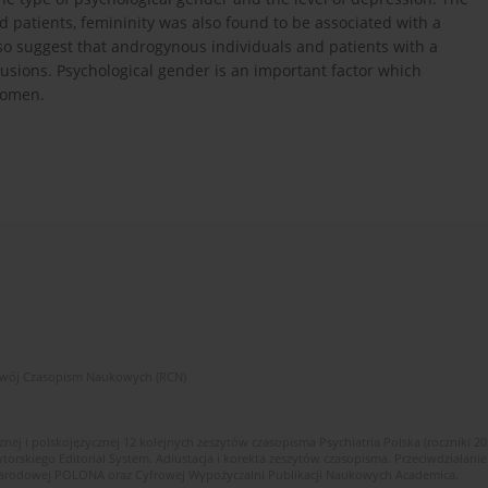
 patients, femininity was also found to be associated with a
o suggest that androgynous individuals and patients with a
lusions. Psychological gender is an important factor which
women.
zwój Czasopism Naukowych (RCN)
znej i polskojęzycznej 12 kolejnych zeszytów czasopisma Psychiatria Polska (roczniki 2
skiego Editorial System. Adiustacja i korekta zeszytów czasopisma. Przeciwdziałanie
i Narodowej POLONA oraz Cyfrowej Wypożyczalni Publikacji Naukowych Academica.