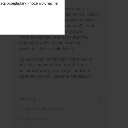
acji przeglądarki może wpłynąć na
Zaburzenia dwubiegunowe u dzieci,
młodzieży oraz młodych dorosłych. Część 1.
Objawy kliniczne i diagnostyka różnicowa.
Rekomendacje pod patronatem Zarządu
Głównego Polskiego Towarzystwa
Psychiatrycznego oraz Konsultantów
Krajowych w dziedzinie psychiatrii i
psychiatrii dzieci i młodzieży
Czy sztuczna inteligencja (robot PARO)
może być przydatna w terapii dzieci
hospitalizowanych w ostrym oddziale
psychiatrycznym? Badanie pilotażowe
Indeksy
Indeks słów kluczowych
Indeks dziedzin