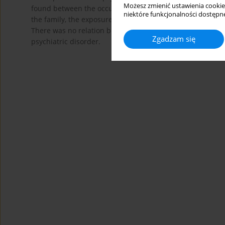
Możesz zmienić ustawienia cookie
found between the occurrence of SH and the previous hist
niektóre funkcjonalności dostępne
the family, the exposure to sexual and physical abuse an
There was no relation between the occurrence of delibera
Zgadzam się
psychiatric disorder.