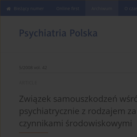
Bieżący numer
Online first
Archiwum
O cza
5/2008 vol. 42
ARTICLE
Związek samouszkodzeń wśród
psychiatrycznie z rodzajem z
czynnikami środowiskowy