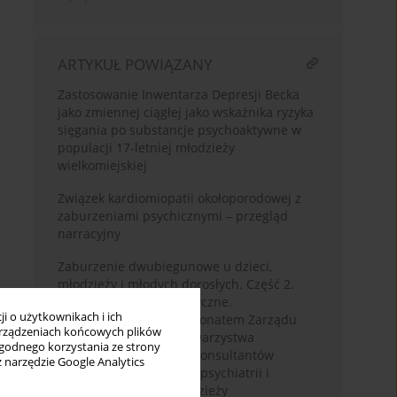
ARTYKUŁ POWIĄZANY
Zastosowanie Inwentarza Depresji Becka
jako zmiennej ciągłej jako wskaźnika ryzyka
sięgania po substancje psychoaktywne w
populacji 17-letniej młodzieży
wielkomiejskiej
Związek kardiomiopatii okołoporodowej z
zaburzeniami psychicznymi – przegląd
narracyjny
Zaburzenie dwubiegunowe u dzieci,
młodzieży i młodych dorosłych. Część 2.
Postępowanie terapeutyczne.
i o użytkownikach i ich
Rekomendacje pod patronatem Zarządu
rządzeniach końcowych plików
Głównego Polskiego Towarzystwa
wygodnego korzystania ze strony
Psychiatrycznego oraz Konsultantów
z narzędzie Google Analytics
Krajowych w dziedzinie psychiatrii i
psychiatrii dzieci i młodzieży