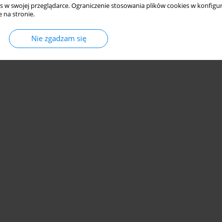
s w swojej przeglądarce. Ograniczenie stosowania plików cookies w konfigur
ory of suicidal attempts, the presence of an alcohol problem in
 na stronie.
d the lack of support from close family members. Conclusions.
te self-harm in young in-patients and the presence of a specific
Nie zgadzam się