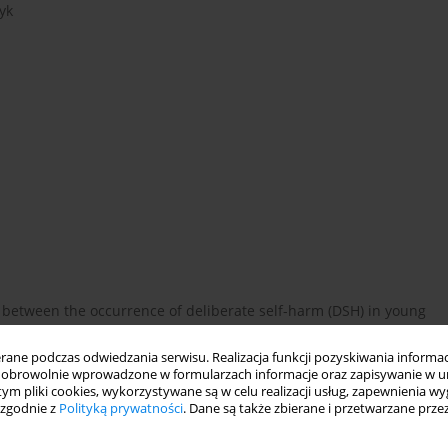
yk
n between the occurrence of deliberate self-harm (DSH) in young
ce of specific mental disorders, or the history Of Suicide
on. Method. The studied group consisted of 187 in-patients aged
ne podczas odwiedzania serwisu. Realizacja funkcji pozyskiwania informacj
obrowolnie wprowadzone w formularzach informacje oraz zapisywanie w u
ntral Clinical Hospital, Medical University of Lodz, during the 2
 tym pliki cookies, wykorzystywane są w celu realizacji usług, zapewnienia 
 examined psychiatrically, and on discharge they were also
 zgodnie z
Polityką prywatności
. Dane są także zbierane i przetwarzane prze
lf-Harm designed for the purpose of this study. Results. Forty-
had performed DSH acts. A strong relationship (p<0.001) was