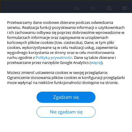
EN
PL
Przetwarzamy dane osobowe zbierane podczas odwiedzania
serwisu. Realizacja funkcji pozyskiwania informacji o użytkownikach
i ich zachowaniu odbywa się poprzez dobrowolnie wprowadzone w
formularzach informacje oraz zapisywanie w urządzeniach
końcowych plików cookies (tzw. ciasteczka). Dane, w tym pliki
cookies, wykorzystywane są w celu realizacji usług, zapewnienia
wygodnego korzystania ze strony oraz w celu monitorowania
ruchu zgodnie z
Polityką prywatności
. Dane są także zbierane i
przetwarzane przez narzędzie Google Analytics (
więcej
).
Słowo kluczowe
3-
Możesz zmienić ustawienia cookies w swojej przeglądarce.
hydroksykynurenina
Ograniczenie stosowania plików cookies w konfiguracji przeglądarki
może wpłynąć na niektóre funkcjonalności dostępne na stronie.
Nowe perspektywy w leczeniu
Zgadzam się
przeciwpsychotycznym - znaczenie szlaku
kynureninowego
Nie zgadzam się
Hanna Karakuła-Juchnowicz
,
Marta Flis
,
Kinga Szymona
,
Maryla
Kuczyńska
,
Ewa Stelmach
,
Agnieszka Kowal-Popczak