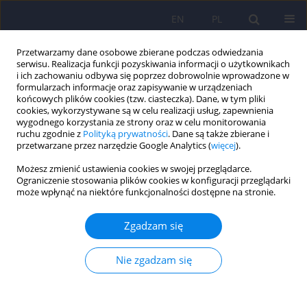
EN
PL
Przetwarzamy dane osobowe zbierane podczas odwiedzania
serwisu. Realizacja funkcji pozyskiwania informacji o użytkownikach
i ich zachowaniu odbywa się poprzez dobrowolnie wprowadzone w
formularzach informacje oraz zapisywanie w urządzeniach
końcowych plików cookies (tzw. ciasteczka). Dane, w tym pliki
cookies, wykorzystywane są w celu realizacji usług, zapewnienia
wygodnego korzystania ze strony oraz w celu monitorowania
ruchu zgodnie z
Polityką prywatności
. Dane są także zbierane i
przetwarzane przez narzędzie Google Analytics (
więcej
).
Słowo kluczowe
Antoni Kępiński
Możesz zmienić ustawienia cookies w swojej przeglądarce.
Ograniczenie stosowania plików cookies w konfiguracji przeglądarki
może wpłynąć na niektóre funkcjonalności dostępne na stronie.
ARTICLE
Poznanie emocjonalne według Antoniego
Zgadzam się
Kępińskiego
Jan Ceklarz
Nie zgadzam się
Psychiatr Pol 2021;55(1):197-211
DOI
:
https://doi.org/10.12740/PP/121099
Statystyki