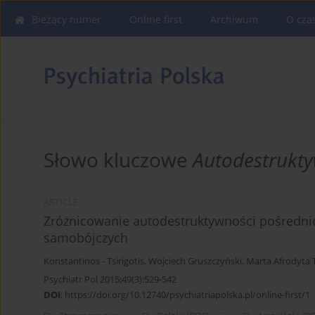
Bieżący numer
Online first
Archiwum
O cza
Słowo kluczowe
Autodestrukt
ARTICLE
Zróżnicowanie autodestruktywności pośrednie
samobójczych
Konstantinos - Tsirigotis
,
Wojciech Gruszczyński
,
Marta Afrodyta T
Psychiatr Pol 2015;49(3):529-542
DOI
:
https://doi.org/10.12740/psychiatriapolska.pl/online-first/1