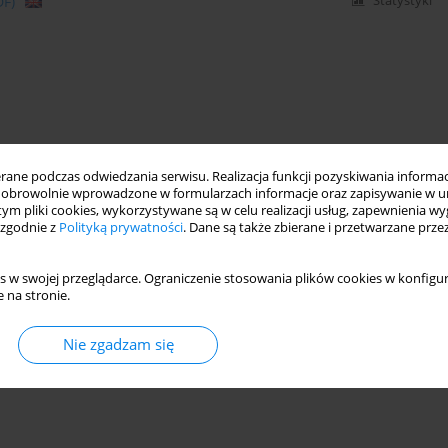
DF)
Statystyki
ne podczas odwiedzania serwisu. Realizacja funkcji pozyskiwania informacj
obrowolnie wprowadzone w formularzach informacje oraz zapisywanie w u
 tym pliki cookies, wykorzystywane są w celu realizacji usług, zapewnienia 
 zgodnie z
Polityką prywatności
. Dane są także zbierane i przetwarzane prze
s w swojej przeglądarce. Ograniczenie stosowania plików cookies w konfigur
 na stronie.
Nie zgadzam się