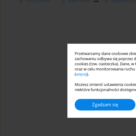
Streszczenie
Polski
(PDF)
Angielski
(P
Przetwarzamy dane osobowe zbiera
zachowaniu odbywa się poprzez d
cookies (tzw. ciasteczka). Dane, w
oraz w celu monitorowania ruchu
(
więcej
).
Możesz zmienić ustawienia cookie
niektóre funkcjonalności dostępne
Zgadzam się