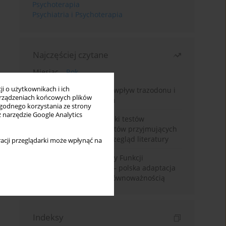
Psychoterapia
Psychiatria i Psychoterapia
Najczęściej czytane
Miesiąc
Rok
i o użytkownikach i ich
Leczenie bezsenności – wpływ trazodonu i
rządzeniach końcowych plików
leków nasennych na sen
wygodnego korzystania ze strony
z narzędzie Google Analytics
Fałszywie dodatnie wyniki testów
narkotykowych u pacjentów przyjmujących
leki psychotropowe – przegląd literatury
acji przeglądarki może wpłynąć na
Montrealska Skala Oceny Funkcji
Poznawczych MoCA 7.2.– polska adaptacja
metody i badania nad równoważnością
Indeksy