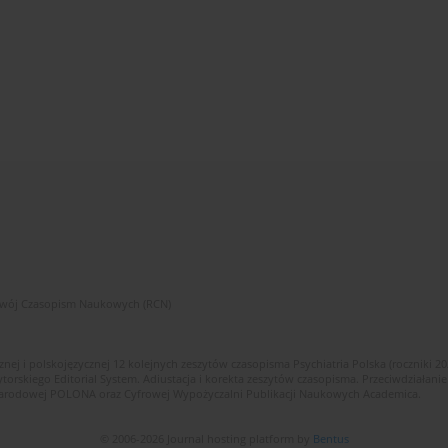
zwój Czasopism Naukowych (RCN)
znej i polskojęzycznej 12 kolejnych zeszytów czasopisma Psychiatria Polska (roczniki 2
skiego Editorial System. Adiustacja i korekta zeszytów czasopisma. Przeciwdziałanie
i Narodowej POLONA oraz Cyfrowej Wypożyczalni Publikacji Naukowych Academica.
© 2006-2026 Journal hosting platform by
Bentus