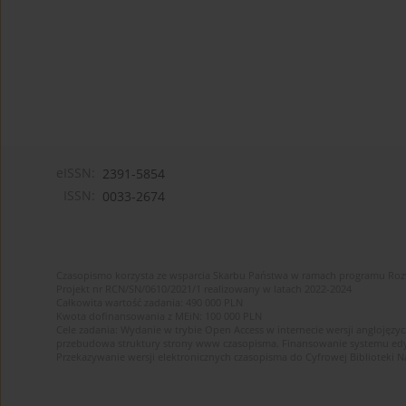
eISSN:
2391-5854
ISSN:
0033-2674
Czasopismo korzysta ze wsparcia Skarbu Państwa w ramach programu Ro
Projekt nr RCN/SN/0610/2021/1 realizowany w latach 2022-2024
Całkowita wartość zadania: 490 000 PLN
Kwota dofinansowania z MEiN: 100 000 PLN
Cele zadania: Wydanie w trybie Open Access w internecie wersji anglojęzyc
przebudowa struktury strony www czasopisma. Finansowanie systemu edytor
Przekazywanie wersji elektronicznych czasopisma do Cyfrowej Bibliotek