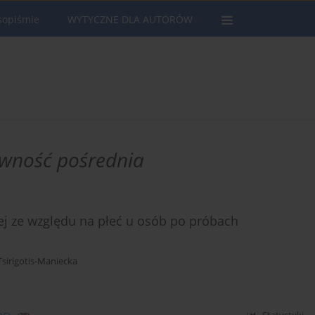
sopiśmie
WYTYCZNE DLA AUTORÓW
ywność pośrednia
j ze względu na płeć u osób po próbach
sirigotis-Maniecka