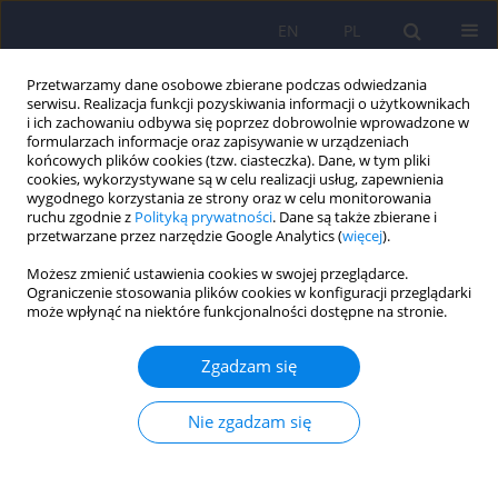
EN
PL
Przetwarzamy dane osobowe zbierane podczas odwiedzania
serwisu. Realizacja funkcji pozyskiwania informacji o użytkownikach
i ich zachowaniu odbywa się poprzez dobrowolnie wprowadzone w
formularzach informacje oraz zapisywanie w urządzeniach
końcowych plików cookies (tzw. ciasteczka). Dane, w tym pliki
cookies, wykorzystywane są w celu realizacji usług, zapewnienia
wygodnego korzystania ze strony oraz w celu monitorowania
ruchu zgodnie z
Polityką prywatności
. Dane są także zbierane i
przetwarzane przez narzędzie Google Analytics (
więcej
).
Słowo kluczowe
GFER – wersja
Możesz zmienić ustawienia cookies w swojej przeglądarce.
polska
Ograniczenie stosowania plików cookies w konfiguracji przeglądarki
może wpłynąć na niektóre funkcjonalności dostępne na stronie.
Polska adaptacja Kwestionariusza Lęku przed
Zgadzam się
Wystąpieniami Publicznymi
Nie zgadzam się
Jan Chodkiewicz
,
Joanna Miniszewska
Psychiatr Pol 2015;49(1):95-105
DOI
:
https://doi.org/10.12740/PP/22448