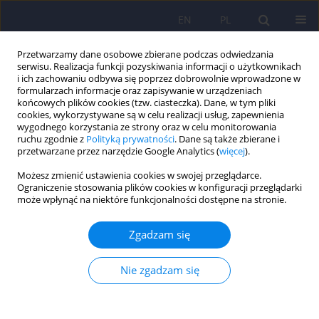
EN
PL
Przetwarzamy dane osobowe zbierane podczas odwiedzania
serwisu. Realizacja funkcji pozyskiwania informacji o użytkownikach
i ich zachowaniu odbywa się poprzez dobrowolnie wprowadzone w
formularzach informacje oraz zapisywanie w urządzeniach
końcowych plików cookies (tzw. ciasteczka). Dane, w tym pliki
cookies, wykorzystywane są w celu realizacji usług, zapewnienia
wygodnego korzystania ze strony oraz w celu monitorowania
ruchu zgodnie z
Polityką prywatności
. Dane są także zbierane i
przetwarzane przez narzędzie Google Analytics (
więcej
).
Słowo kluczowe
agresja
Możesz zmienić ustawienia cookies w swojej przeglądarce.
bezpośrednia
Ograniczenie stosowania plików cookies w konfiguracji przeglądarki
może wpłynąć na niektóre funkcjonalności dostępne na stronie.
Zuchwałość, bezduszność i rozhamowanie jako
Zgadzam się
predyktory pośrednich/bezpośrednich zachowań
agresywnych u młodzieży
Nie zgadzam się
Krzysztof Nowakowski
Psychiatr Pol 2023;57(6):1169-1179