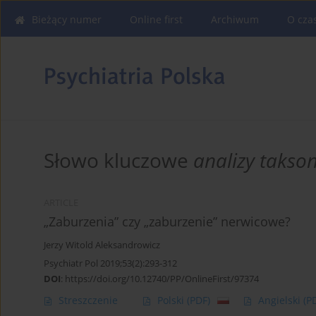
Bieżący numer
Online first
Archiwum
O cza
Słowo kluczowe
analizy takso
ARTICLE
„Zaburzenia” czy „zaburzenie” nerwicowe?
Jerzy Witold Aleksandrowicz
Psychiatr Pol 2019;53(2):293-312
DOI
:
https://doi.org/10.12740/PP/OnlineFirst/97374
Streszczenie
Polski
(PDF)
Angielski
(P