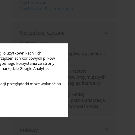
Psychoterapia
Psychiatria i Psychoterapia
Najczęściej czytane
Miesiąc
Rok
i o użytkownikach i ich
Leczenie bezsenności – wpływ trazodonu i
rządzeniach końcowych plików
leków nasennych na sen
wygodnego korzystania ze strony
z narzędzie Google Analytics
Fałszywie dodatnie wyniki testów
narkotykowych u pacjentów przyjmujących
leki psychotropowe – przegląd literatury
acji przeglądarki może wpłynąć na
Montrealska Skala Oceny Funkcji
Poznawczych MoCA 7.2.– polska adaptacja
metody i badania nad równoważnością
Indeksy