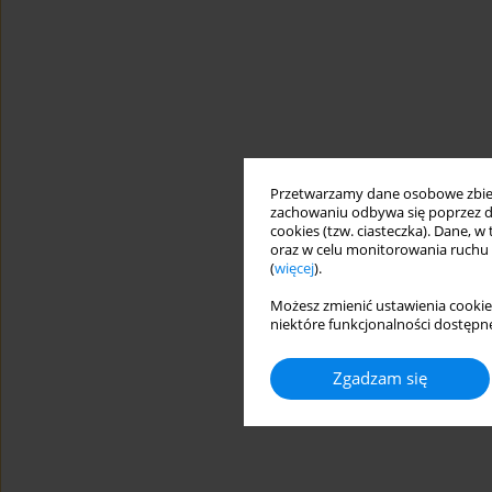
Przetwarzamy dane osobowe zbiera
zachowaniu odbywa się poprzez d
cookies (tzw. ciasteczka). Dane, w
oraz w celu monitorowania ruchu
(
więcej
).
Możesz zmienić ustawienia cookie
niektóre funkcjonalności dostępne
Zgadzam się