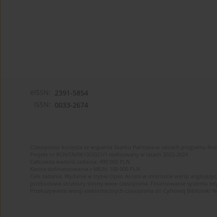
eISSN:
2391-5854
ISSN:
0033-2674
Czasopismo korzysta ze wsparcia Skarbu Państwa w ramach programu Ro
Projekt nr RCN/SN/0610/2021/1 realizowany w latach 2022-2024
Całkowita wartość zadania: 490 000 PLN
Kwota dofinansowania z MEiN: 100 000 PLN
Cele zadania: Wydanie w trybie Open Access w internecie wersji anglojęzyc
przebudowa struktury strony www czasopisma. Finansowanie systemu edytor
Przekazywanie wersji elektronicznych czasopisma do Cyfrowej Bibliotek