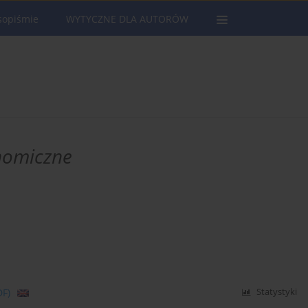
sopiśmie
WYTYCZNE DLA AUTORÓW
nomiczne
DF)
Statystyki