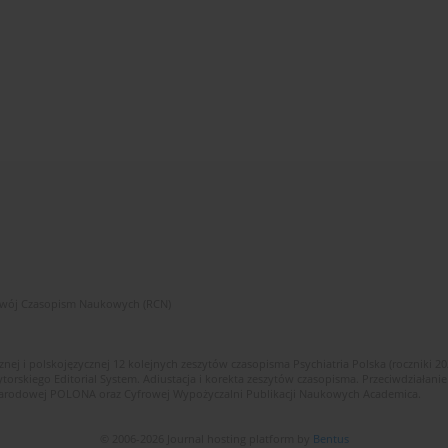
zwój Czasopism Naukowych (RCN)
znej i polskojęzycznej 12 kolejnych zeszytów czasopisma Psychiatria Polska (roczniki 2
skiego Editorial System. Adiustacja i korekta zeszytów czasopisma. Przeciwdziałanie
i Narodowej POLONA oraz Cyfrowej Wypożyczalni Publikacji Naukowych Academica.
© 2006-2026 Journal hosting platform by
Bentus