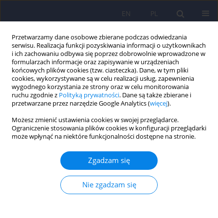
EN
PL
Przetwarzamy dane osobowe zbierane podczas odwiedzania
serwisu. Realizacja funkcji pozyskiwania informacji o użytkownikach
i ich zachowaniu odbywa się poprzez dobrowolnie wprowadzone w
formularzach informacje oraz zapisywanie w urządzeniach
końcowych plików cookies (tzw. ciasteczka). Dane, w tym pliki
cookies, wykorzystywane są w celu realizacji usług, zapewnienia
wygodnego korzystania ze strony oraz w celu monitorowania
ruchu zgodnie z
Polityką prywatności
. Dane są także zbierane i
przetwarzane przez narzędzie Google Analytics (
więcej
).
Słowo kluczowe
androgeny,
Możesz zmienić ustawienia cookies w swojej przeglądarce.
zaburzenia snu, zaburzenia
Ograniczenie stosowania plików cookies w konfiguracji przeglądarki
może wpłynąć na niektóre funkcjonalności dostępne na stronie.
seksualne
Zgadzam się
Androgeny - wspólny marker biologiczny
Nie zgadzam się
zaburzeń snu oraz wybranych dysfunkcji
seksualnych ?
Justyna Anna Holka-Pokorska
,
Marek Jarema
,
Adam Wichniak