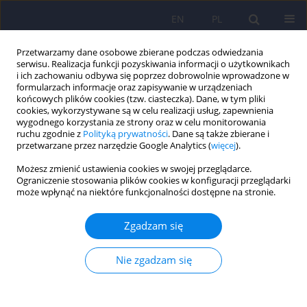
EN
PL
Przetwarzamy dane osobowe zbierane podczas odwiedzania
serwisu. Realizacja funkcji pozyskiwania informacji o użytkownikach
i ich zachowaniu odbywa się poprzez dobrowolnie wprowadzone w
formularzach informacje oraz zapisywanie w urządzeniach
końcowych plików cookies (tzw. ciasteczka). Dane, w tym pliki
cookies, wykorzystywane są w celu realizacji usług, zapewnienia
wygodnego korzystania ze strony oraz w celu monitorowania
ruchu zgodnie z
Polityką prywatności
. Dane są także zbierane i
przetwarzane przez narzędzie Google Analytics (
więcej
).
Słowo kluczowe
czynniki
Możesz zmienić ustawienia cookies w swojej przeglądarce.
rokownicze
Ograniczenie stosowania plików cookies w konfiguracji przeglądarki
może wpłynąć na niektóre funkcjonalności dostępne na stronie.
ARTICLE
Zgadzam się
Relacje społeczne przed wybuchem choroby a
przebieg schizofrenii przez okres 20 lat
Nie zgadzam się
Andrzej Cechnicki
,
Anna Bielańska
,
Aleksandra Arciszewska-Leszczuk
,
Aneta Kalisz
,
Piotr Błądziński
,
Artur Daren
,
Dagmara Mętel
,
Dawid Kruk