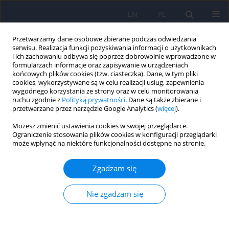
EN
PL
Przetwarzamy dane osobowe zbierane podczas odwiedzania
serwisu. Realizacja funkcji pozyskiwania informacji o użytkownikach
i ich zachowaniu odbywa się poprzez dobrowolnie wprowadzone w
formularzach informacje oraz zapisywanie w urządzeniach
końcowych plików cookies (tzw. ciasteczka). Dane, w tym pliki
cookies, wykorzystywane są w celu realizacji usług, zapewnienia
wygodnego korzystania ze strony oraz w celu monitorowania
ruchu zgodnie z
Polityką prywatności
. Dane są także zbierane i
przetwarzane przez narzędzie Google Analytics (
więcej
).
Słowo kluczowe
dane
Możesz zmienić ustawienia cookies w swojej przeglądarce.
życiorysowe
Ograniczenie stosowania plików cookies w konfiguracji przeglądarki
może wpłynąć na niektóre funkcjonalności dostępne na stronie.
ARTICLE
Zgadzam się
Związki wybranych objawów z dolnego odcinka
układu moczowego z kontekstem biografii
Nie zgadzam się
pacjentów dziennego oddziału leczenia zaburzeń
nerwicowych