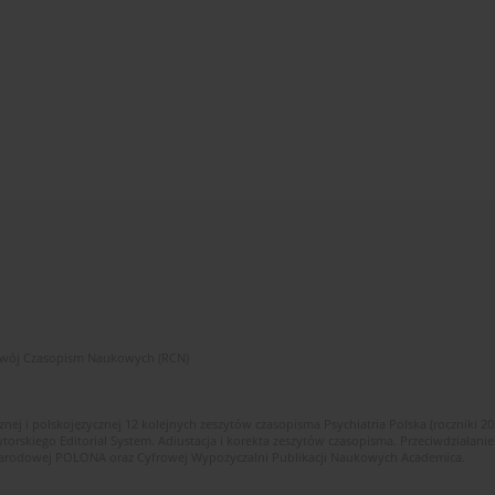
zwój Czasopism Naukowych (RCN)
znej i polskojęzycznej 12 kolejnych zeszytów czasopisma Psychiatria Polska (roczniki 2
skiego Editorial System. Adiustacja i korekta zeszytów czasopisma. Przeciwdziałanie
i Narodowej POLONA oraz Cyfrowej Wypożyczalni Publikacji Naukowych Academica.