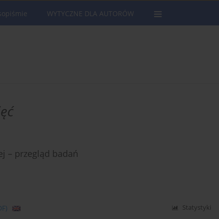
sopiśmie
WYTYCZNE DLA AUTORÓW
ięć
j – przegląd badań
DF)
Statystyki