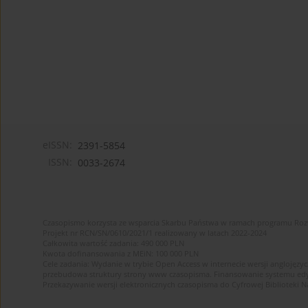
eISSN:
2391-5854
ISSN:
0033-2674
Czasopismo korzysta ze wsparcia Skarbu Państwa w ramach programu Ro
Projekt nr RCN/SN/0610/2021/1 realizowany w latach 2022-2024
Całkowita wartość zadania: 490 000 PLN
Kwota dofinansowania z MEiN: 100 000 PLN
Cele zadania: Wydanie w trybie Open Access w internecie wersji anglojęzyc
przebudowa struktury strony www czasopisma. Finansowanie systemu edytor
Przekazywanie wersji elektronicznych czasopisma do Cyfrowej Bibliotek