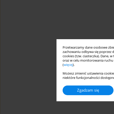
Przetwarzamy dane osobowe zbiera
zachowaniu odbywa się poprzez d
cookies (tzw. ciasteczka). Dane, w
oraz w celu monitorowania ruchu
(
więcej
).
Możesz zmienić ustawienia cookie
niektóre funkcjonalności dostępne
Zgadzam się