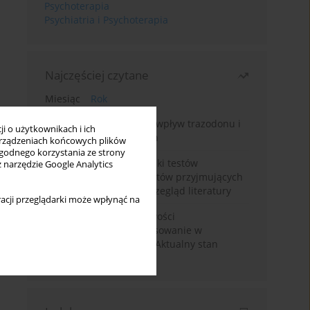
Psychoterapia
Psychiatria i Psychoterapia
Najczęściej czytane
Miesiąc
Rok
Leczenie bezsenności – wpływ trazodonu i
i o użytkownikach i ich
leków nasennych na sen
rządzeniach końcowych plików
wygodnego korzystania ze strony
Fałszywie dodatnie wyniki testów
z narzędzie Google Analytics
narkotykowych u pacjentów przyjmujących
leki psychotropowe – przegląd literatury
acji przeglądarki może wpłynąć na
Wortioksetyna – właściwości
farmakologiczne i zastosowanie w
zaburzeniach nastroju. Aktualny stan
wiedzy