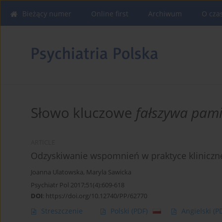
Bieżący numer
Online first
Archiwum
O cza
Słowo kluczowe
fałszywa pam
ARTICLE
Odzyskiwanie wspomnień w praktyce kliniczne
Joanna Ulatowska
,
Maryla Sawicka
Psychiatr Pol 2017;51(4):609-618
DOI
:
https://doi.org/10.12740/PP/62770
Streszczenie
Polski
(PDF)
Angielski
(P