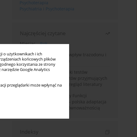
Psychoterapia
Psychiatria i Psychoterapia
Najczęściej czytane
Miesiąc
Rok
i o użytkownikach i ich
Leczenie bezsenności – wpływ trazodonu i
rządzeniach końcowych plików
leków nasennych na sen
wygodnego korzystania ze strony
z narzędzie Google Analytics
Fałszywie dodatnie wyniki testów
narkotykowych u pacjentów przyjmujących
leki psychotropowe – przegląd literatury
acji przeglądarki może wpłynąć na
Montrealska Skala Oceny Funkcji
Poznawczych MoCA 7.2.– polska adaptacja
metody i badania nad równoważnością
Indeksy