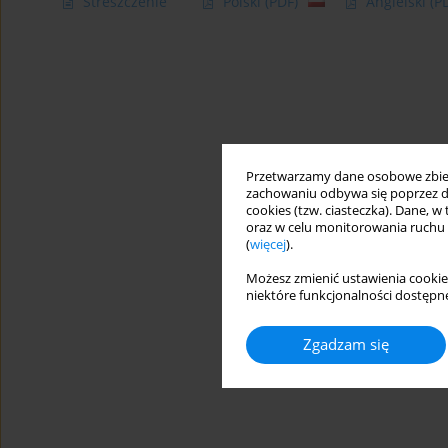
Streszczenie
Polski
(PDF)
Angielski
(P
Przetwarzamy dane osobowe zbiera
zachowaniu odbywa się poprzez d
cookies (tzw. ciasteczka). Dane, w
oraz w celu monitorowania ruchu
(
więcej
).
Możesz zmienić ustawienia cookie
niektóre funkcjonalności dostępne
Zgadzam się