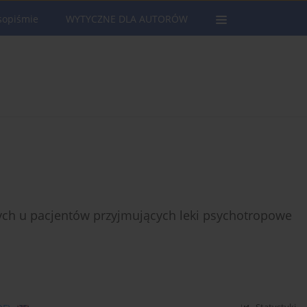
sopiśmie
WYTYCZNE DLA AUTORÓW
ych u pacjentów przyjmujących leki psychotropowe