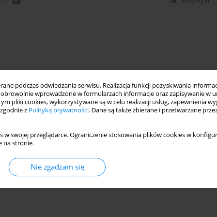
DF)
Statystyki
ne podczas odwiedzania serwisu. Realizacja funkcji pozyskiwania informacj
obrowolnie wprowadzone w formularzach informacje oraz zapisywanie w u
 tym pliki cookies, wykorzystywane są w celu realizacji usług, zapewnienia 
 zgodnie z
Polityką prywatności
. Dane są także zbierane i przetwarzane prze
s w swojej przeglądarce. Ograniczenie stosowania plików cookies w konfigur
 na stronie.
Nie zgadzam się