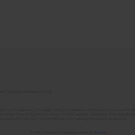
zwój Czasopism Naukowych (RCN)
znej i polskojęzycznej 12 kolejnych zeszytów czasopisma Psychiatria Polska (roczniki 2
skiego Editorial System. Adiustacja i korekta zeszytów czasopisma. Przeciwdziałanie
i Narodowej POLONA oraz Cyfrowej Wypożyczalni Publikacji Naukowych Academica.
© 2006-2026 Journal hosting platform by
Bentus