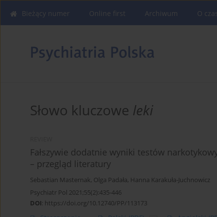
Bieżący numer
Online first
Archiwum
O cza
Słowo kluczowe
leki
REVIEW
Fałszywie dodatnie wyniki testów narkotykow
– przegląd literatury
Sebastian Masternak
,
Olga Padała
,
Hanna Karakuła-Juchnowicz
Psychiatr Pol 2021;55(2):435-446
DOI
:
https://doi.org/10.12740/PP/113173