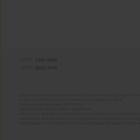
eISSN:
2391-5854
ISSN:
0033-2674
Czasopismo korzysta ze wsparcia Skarbu Państwa w ramach programu Ro
Projekt nr RCN/SN/0610/2021/1 realizowany w latach 2022-2024
Całkowita wartość zadania: 490 000 PLN
Kwota dofinansowania z MEiN: 100 000 PLN
Cele zadania: Wydanie w trybie Open Access w internecie wersji anglojęzyc
przebudowa struktury strony www czasopisma. Finansowanie systemu edytor
Przekazywanie wersji elektronicznych czasopisma do Cyfrowej Bibliotek