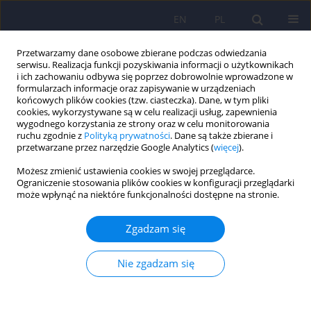
EN
PL
Przetwarzamy dane osobowe zbierane podczas odwiedzania
serwisu. Realizacja funkcji pozyskiwania informacji o użytkownikach
i ich zachowaniu odbywa się poprzez dobrowolnie wprowadzone w
formularzach informacje oraz zapisywanie w urządzeniach
końcowych plików cookies (tzw. ciasteczka). Dane, w tym pliki
cookies, wykorzystywane są w celu realizacji usług, zapewnienia
wygodnego korzystania ze strony oraz w celu monitorowania
ruchu zgodnie z
Polityką prywatności
. Dane są także zbierane i
przetwarzane przez narzędzie Google Analytics (
więcej
).
Słowo kluczowe
leptin
Możesz zmienić ustawienia cookies w swojej przeglądarce.
Ograniczenie stosowania plików cookies w konfiguracji przeglądarki
może wpłynąć na niektóre funkcjonalności dostępne na stronie.
ARTICLE
Rola leptyny w zaburzeniach odżywiania się –
Zgadzam się
współczesne poglądy
Malgorzata Stachowicz
,
Malgorzata Janas-Kozik
,
Magdalena
Nie zgadzam się
Olszanecka-Glinianowicz
,
Jerzy Chudek
Psychiatr Pol 2013;47(5):897-907
Statystyki