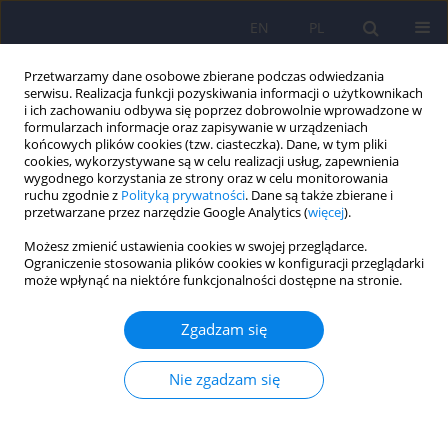
EN
PL
Przetwarzamy dane osobowe zbierane podczas odwiedzania
serwisu. Realizacja funkcji pozyskiwania informacji o użytkownikach
i ich zachowaniu odbywa się poprzez dobrowolnie wprowadzone w
formularzach informacje oraz zapisywanie w urządzeniach
końcowych plików cookies (tzw. ciasteczka). Dane, w tym pliki
cookies, wykorzystywane są w celu realizacji usług, zapewnienia
wygodnego korzystania ze strony oraz w celu monitorowania
ruchu zgodnie z
Polityką prywatności
. Dane są także zbierane i
przetwarzane przez narzędzie Google Analytics (
więcej
).
Słowo kluczowe
motywy
Możesz zmienić ustawienia cookies w swojej przeglądarce.
abstynencji
Ograniczenie stosowania plików cookies w konfiguracji przeglądarki
może wpłynąć na niektóre funkcjonalności dostępne na stronie.
Motywy utrzymywania abstynencji a
Zgadzam się
metapoznanie i emocje samoświadomościowe u
osób uzależnionych od alkoholu
Nie zgadzam się
Mateusz Wojtczak
,
Sławomir Ślaski
Psychiatr Pol 2023;57(6):1277-1291