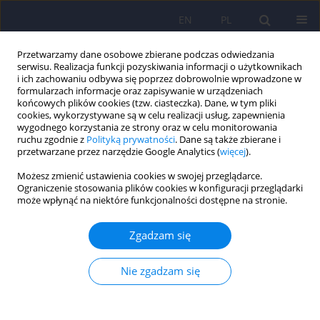
EN
PL
Przetwarzamy dane osobowe zbierane podczas odwiedzania
serwisu. Realizacja funkcji pozyskiwania informacji o użytkownikach
i ich zachowaniu odbywa się poprzez dobrowolnie wprowadzone w
formularzach informacje oraz zapisywanie w urządzeniach
końcowych plików cookies (tzw. ciasteczka). Dane, w tym pliki
cookies, wykorzystywane są w celu realizacji usług, zapewnienia
wygodnego korzystania ze strony oraz w celu monitorowania
ruchu zgodnie z
Polityką prywatności
. Dane są także zbierane i
przetwarzane przez narzędzie Google Analytics (
więcej
).
Słowo kluczowe
neuropatia
Możesz zmienić ustawienia cookies w swojej przeglądarce.
cukrzycowa
Ograniczenie stosowania plików cookies w konfiguracji przeglądarki
może wpłynąć na niektóre funkcjonalności dostępne na stronie.
Związek neuropatii cukrzycowej z
Zgadzam się
występowaniem depresji wśród chorych na
cukrzycę
Nie zgadzam się
Piotr Dziemidok
,
Mariusz Dąbrowski
,
Marta Makara-Studzińska
Psychiatr Pol 2016;50(2):407-415