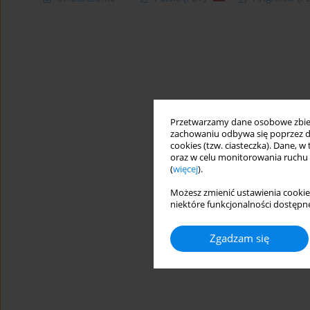
Przetwarzamy dane osobowe zbiera
zachowaniu odbywa się poprzez d
cookies (tzw. ciasteczka). Dane, w
oraz w celu monitorowania ruchu
(
więcej
).
Możesz zmienić ustawienia cookie
niektóre funkcjonalności dostępne
Zgadzam się