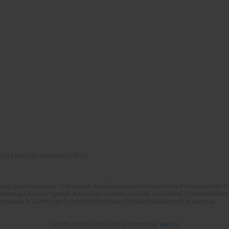
zwój Czasopism Naukowych (RCN)
znej i polskojęzycznej 12 kolejnych zeszytów czasopisma Psychiatria Polska (roczniki 2
skiego Editorial System. Adiustacja i korekta zeszytów czasopisma. Przeciwdziałanie
i Narodowej POLONA oraz Cyfrowej Wypożyczalni Publikacji Naukowych Academica.
© 2006-2026 Journal hosting platform by
Bentus