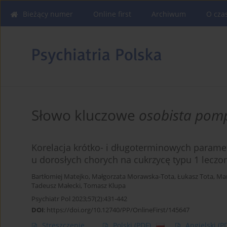
Bieżący numer
Online first
Archiwum
O cza
Słowo kluczowe
osobista pom
Korelacja krótko- i długoterminowych parame
u dorosłych chorych na cukrzycę typu 1 lec
Bartłomiej Matejko
,
Małgorzata Morawska-Tota
,
Łukasz Tota
,
Mar
Tadeusz Małecki
,
Tomasz Klupa
Psychiatr Pol 2023;57(2):431-442
DOI
:
https://doi.org/10.12740/PP/OnlineFirst/145647
Streszczenie
Polski
(PDF)
Angielski
(P