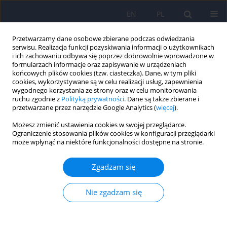
EN
PL
Przetwarzamy dane osobowe zbierane podczas odwiedzania
serwisu. Realizacja funkcji pozyskiwania informacji o użytkownikach
i ich zachowaniu odbywa się poprzez dobrowolnie wprowadzone w
formularzach informacje oraz zapisywanie w urządzeniach
końcowych plików cookies (tzw. ciasteczka). Dane, w tym pliki
cookies, wykorzystywane są w celu realizacji usług, zapewnienia
wygodnego korzystania ze strony oraz w celu monitorowania
ruchu zgodnie z
Polityką prywatności
. Dane są także zbierane i
przetwarzane przez narzędzie Google Analytics (
więcej
).
Słowo kluczowe
polscy studenci
Możesz zmienić ustawienia cookies w swojej przeglądarce.
Ograniczenie stosowania plików cookies w konfiguracji przeglądarki
może wpłynąć na niektóre funkcjonalności dostępne na stronie.
ARTICLE
Czy popkultura wpływa na postrzeganie procedur
Zgadzam się
medycznych? Raport o stanie wiedzy i
nastawieniu polskich studentów do terapii
Nie zgadzam się
elektrowstrząsowej
Krzysztof Kramarczyk
,
Aleksandra Ćwiek
,
Bartłomiej Kurczab
,
Marcelina Czok
,
Agnieszka Bratek
,
Krzysztof Kucia