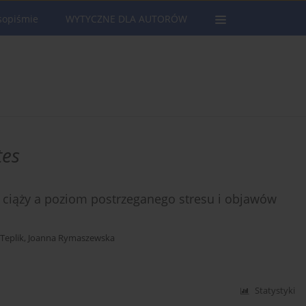
sopiśmie
WYTYCZNE DLA AUTORÓW
tes
e ciąży a poziom postrzeganego stresu i objawów
Teplik
,
Joanna Rymaszewska
Statystyki