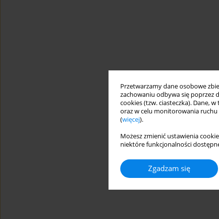
Przetwarzamy dane osobowe zbiera
zachowaniu odbywa się poprzez d
cookies (tzw. ciasteczka). Dane, w
oraz w celu monitorowania ruchu
(
więcej
).
Możesz zmienić ustawienia cookie
niektóre funkcjonalności dostępne
Zgadzam się