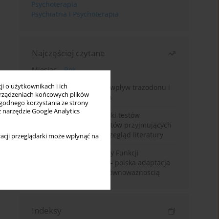
Psychoterapia
Psychiatria i Psychoterapia
Najczęściej czytane
Miesiąc
Rok
i o użytkownikach i ich
Leczenie bezsenności – wpływ trazodonu i
rządzeniach końcowych plików
leków nasennych na sen
wygodnego korzystania ze strony
z narzędzie Google Analytics
Fałszywie dodatnie wyniki testów
narkotykowych u pacjentów przyjmujących
leki psychotropowe – przegląd literatury
acji przeglądarki może wpłynąć na
Montrealska Skala Oceny Funkcji
Poznawczych MoCA 7.2.– polska adaptacja
metody i badania nad równoważnością
Indeksy