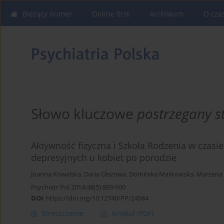
Bieżący numer
Online first
Archiwum
O cza
Słowo kluczowe
postrzegany s
Aktywność fizyczna i Szkoła Rodzenia w czasi
depresyjnych u kobiet po porodzie
Joanna Kowalska
,
Daria Olszowa
,
Dominika Markowska
,
Marzena 
Psychiatr Pol 2014;48(5):889-900
DOI
:
https://doi.org/10.12740/PP/24984
Streszczenie
Artykuł
(PDF)