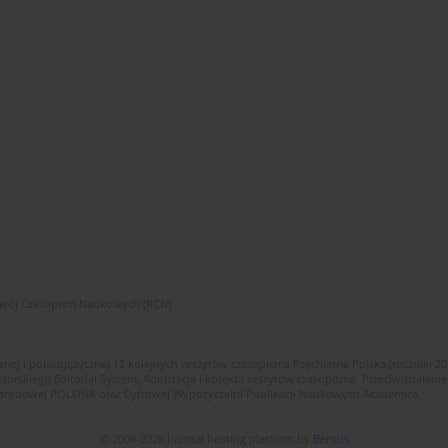
zwój Czasopism Naukowych (RCN)
znej i polskojęzycznej 12 kolejnych zeszytów czasopisma Psychiatria Polska (roczniki 2
skiego Editorial System. Adiustacja i korekta zeszytów czasopisma. Przeciwdziałanie
i Narodowej POLONA oraz Cyfrowej Wypożyczalni Publikacji Naukowych Academica.
© 2006-2026 Journal hosting platform by
Bentus