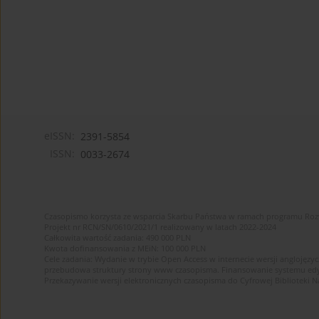
eISSN:
2391-5854
ISSN:
0033-2674
Czasopismo korzysta ze wsparcia Skarbu Państwa w ramach programu Ro
Projekt nr RCN/SN/0610/2021/1 realizowany w latach 2022-2024
Całkowita wartość zadania: 490 000 PLN
Kwota dofinansowania z MEiN: 100 000 PLN
Cele zadania: Wydanie w trybie Open Access w internecie wersji anglojęzyc
przebudowa struktury strony www czasopisma. Finansowanie systemu edytor
Przekazywanie wersji elektronicznych czasopisma do Cyfrowej Bibliotek