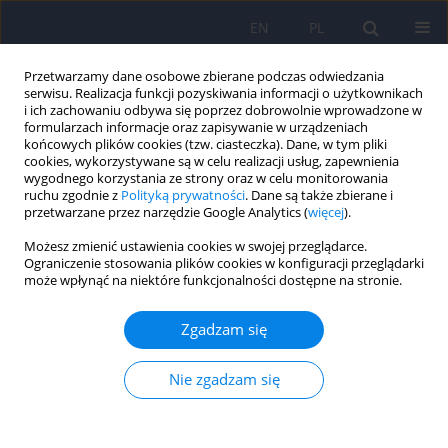
EN
PL
Przetwarzamy dane osobowe zbierane podczas odwiedzania
serwisu. Realizacja funkcji pozyskiwania informacji o użytkownikach
i ich zachowaniu odbywa się poprzez dobrowolnie wprowadzone w
formularzach informacje oraz zapisywanie w urządzeniach
końcowych plików cookies (tzw. ciasteczka). Dane, w tym pliki
cookies, wykorzystywane są w celu realizacji usług, zapewnienia
wygodnego korzystania ze strony oraz w celu monitorowania
ruchu zgodnie z
Polityką prywatności
. Dane są także zbierane i
przetwarzane przez narzędzie Google Analytics (
więcej
).
Słowo kluczowe
pracownik
Możesz zmienić ustawienia cookies w swojej przeglądarce.
medyczny
Ograniczenie stosowania plików cookies w konfiguracji przeglądarki
może wpłynąć na niektóre funkcjonalności dostępne na stronie.
Zdrowie psychiczne pracowników medycznych
Zgadzam się
podczas pandemii COVID-19 - przegląd literatury.
Nie zgadzam się
Magdalena Gawrych
Psychiatr Pol 2022;56(2):289-296
DOI
:
https://doi.org/10.12740/PP/OnlineFirst/127217