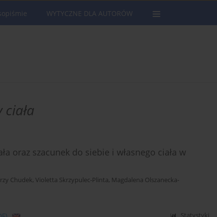
sopiśmie
WYTYCZNE DLA AUTORÓW
 ciała
ła oraz szacunek do siebie i własnego ciała w
erzy Chudek
,
Violetta Skrzypulec-Plinta
,
Magdalena Olszanecka-
DF)
Statystyki