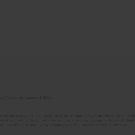
zwój Czasopism Naukowych (RCN)
znej i polskojęzycznej 12 kolejnych zeszytów czasopisma Psychiatria Polska (roczniki 2
skiego Editorial System. Adiustacja i korekta zeszytów czasopisma. Przeciwdziałanie
i Narodowej POLONA oraz Cyfrowej Wypożyczalni Publikacji Naukowych Academica.