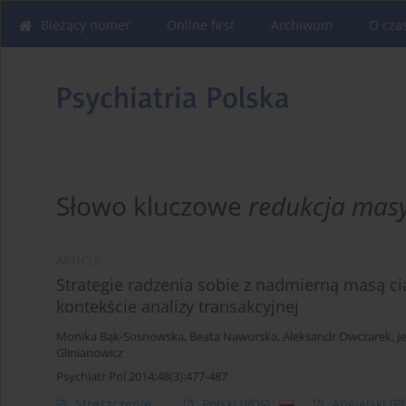
Bieżący numer
Online first
Archiwum
O cza
Słowo kluczowe
redukcja masy
ARTICLE
Strategie radzenia sobie z nadmierną masą cia
kontekście analizy transakcyjnej
Monika Bąk-Sosnowska
,
Beata Naworska
,
Aleksandr Owczarek
,
J
Glinianowicz
Psychiatr Pol 2014;48(3):477-487
Streszczenie
Polski
(PDF)
Angielski
(P