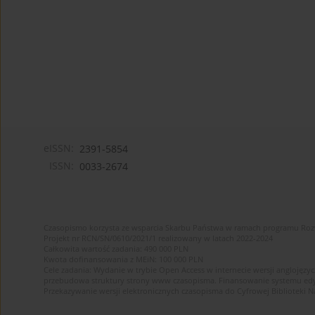
eISSN:
2391-5854
ISSN:
0033-2674
Czasopismo korzysta ze wsparcia Skarbu Państwa w ramach programu Ro
Projekt nr RCN/SN/0610/2021/1 realizowany w latach 2022-2024
Całkowita wartość zadania: 490 000 PLN
Kwota dofinansowania z MEiN: 100 000 PLN
Cele zadania: Wydanie w trybie Open Access w internecie wersji anglojęzyc
przebudowa struktury strony www czasopisma. Finansowanie systemu edytor
Przekazywanie wersji elektronicznych czasopisma do Cyfrowej Bibliotek