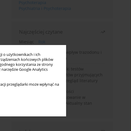
Psychoterapia
Psychiatria i Psychoterapia
Najczęściej czytane
Miesiąc
Rok
Leczenie bezsenności – wpływ trazodonu i
i o użytkownikach i ich
leków nasennych na sen
rządzeniach końcowych plików
wygodnego korzystania ze strony
Fałszywie dodatnie wyniki testów
z narzędzie Google Analytics
narkotykowych u pacjentów przyjmujących
leki psychotropowe – przegląd literatury
acji przeglądarki może wpłynąć na
Wortioksetyna – właściwości
farmakologiczne i zastosowanie w
zaburzeniach nastroju. Aktualny stan
wiedzy