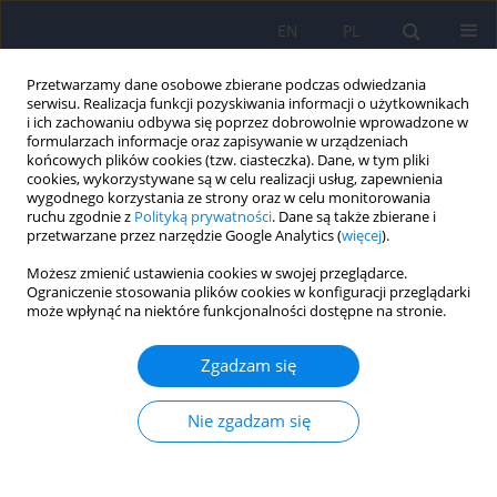
EN
PL
Przetwarzamy dane osobowe zbierane podczas odwiedzania
serwisu. Realizacja funkcji pozyskiwania informacji o użytkownikach
i ich zachowaniu odbywa się poprzez dobrowolnie wprowadzone w
formularzach informacje oraz zapisywanie w urządzeniach
końcowych plików cookies (tzw. ciasteczka). Dane, w tym pliki
cookies, wykorzystywane są w celu realizacji usług, zapewnienia
wygodnego korzystania ze strony oraz w celu monitorowania
ruchu zgodnie z
Polityką prywatności
. Dane są także zbierane i
przetwarzane przez narzędzie Google Analytics (
więcej
).
Słowo kluczowe
redukcja szkód
Możesz zmienić ustawienia cookies w swojej przeglądarce.
Ograniczenie stosowania plików cookies w konfiguracji przeglądarki
może wpłynąć na niektóre funkcjonalności dostępne na stronie.
Postępowanie w uzależnieniu od nikotyny u
pacjentów z zaburzeniami psychicznymi –
Zgadzam się
zalecenia Polskiego Towarzystwa
Psychiatrycznego – część II
Nie zgadzam się
Marcin Wojnar
,
Piotr Wierzbiński
,
Jerzy Samochowiec
,
Joanna
Rymaszewska
,
Krzysztof J. Filipiak
,
Adam Wichniak
,
Robert Mróz
,
Artur
Mamcarz
,
Dominika Dudek