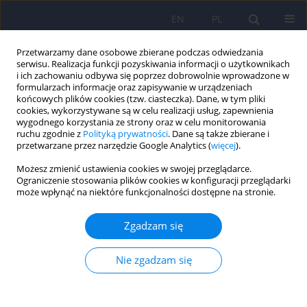
EN
PL
Przetwarzamy dane osobowe zbierane podczas odwiedzania
serwisu. Realizacja funkcji pozyskiwania informacji o użytkownikach
i ich zachowaniu odbywa się poprzez dobrowolnie wprowadzone w
formularzach informacje oraz zapisywanie w urządzeniach
końcowych plików cookies (tzw. ciasteczka). Dane, w tym pliki
cookies, wykorzystywane są w celu realizacji usług, zapewnienia
wygodnego korzystania ze strony oraz w celu monitorowania
ruchu zgodnie z
Polityką prywatności
. Dane są także zbierane i
przetwarzane przez narzędzie Google Analytics (
więcej
).
Słowo kluczowe
siatkówka
Możesz zmienić ustawienia cookies w swojej przeglądarce.
Ograniczenie stosowania plików cookies w konfiguracji przeglądarki
może wpłynąć na niektóre funkcjonalności dostępne na stronie.
ARTICLE
Zaburzenia funkcji siatkówki i innych elementów
Zgadzam się
układu wzrokowego w schizofrenii
Paweł Wójciak
,
Marcin Stopa
,
Filip Rybakowski
Nie zgadzam się
Psychiatr Pol 2020;54(4):673-686
DOI
:
https://doi.org/10.12740/PP/114952
Statystyki