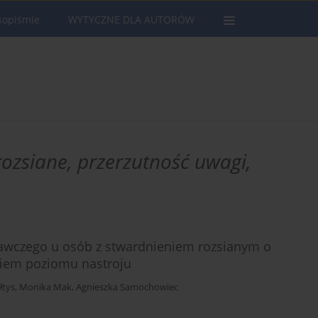
sopiśmie
WYTYCZNE DLA AUTORÓW
rozsiane, przerzutność uwagi,
awczego u osób z stwardnieniem rozsianym o
niem poziomu nastroju
łtys
,
Monika Mak
,
Agnieszka Samochowiec