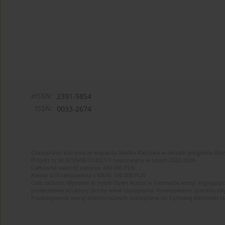
eISSN:
2391-5854
ISSN:
0033-2674
Czasopismo korzysta ze wsparcia Skarbu Państwa w ramach programu Ro
Projekt nr RCN/SN/0610/2021/1 realizowany w latach 2022-2024
Całkowita wartość zadania: 490 000 PLN
Kwota dofinansowania z MEiN: 100 000 PLN
Cele zadania: Wydanie w trybie Open Access w internecie wersji anglojęzyc
przebudowa struktury strony www czasopisma. Finansowanie systemu edytor
Przekazywanie wersji elektronicznych czasopisma do Cyfrowej Bibliotek