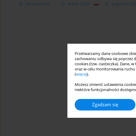
Streszczenie
Polski
(PDF)
Angielski
(P
Przetwarzamy dane osobowe zbiera
zachowaniu odbywa się poprzez d
cookies (tzw. ciasteczka). Dane, w
oraz w celu monitorowania ruchu
(
więcej
).
Możesz zmienić ustawienia cookie
niektóre funkcjonalności dostępne
Zgadzam się