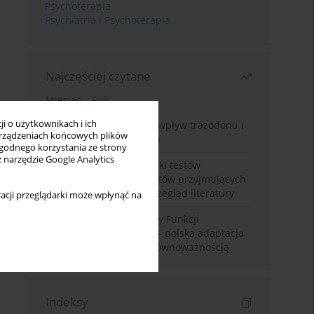
Psychoterapia
Psychiatria i Psychoterapia
Najczęściej czytane
Miesiąc
Rok
i o użytkownikach i ich
Leczenie bezsenności – wpływ trazodonu i
rządzeniach końcowych plików
leków nasennych na sen
wygodnego korzystania ze strony
z narzędzie Google Analytics
Fałszywie dodatnie wyniki testów
narkotykowych u pacjentów przyjmujących
leki psychotropowe – przegląd literatury
acji przeglądarki może wpłynąć na
Montrealska Skala Oceny Funkcji
Poznawczych MoCA 7.2.– polska adaptacja
metody i badania nad równoważnością
Indeksy