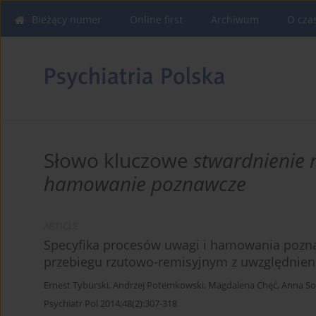
Bieżący numer
Online first
Archiwum
O cza
Słowo kluczowe
stwardnienie 
hamowanie poznawcze
ARTICLE
Specyfika procesów uwagi i hamowania pozn
przebiegu rzutowo-remisyjnym z uwzględnie
Ernest Tyburski
,
Andrzej Potemkowski
,
Magdalena Chęć
,
Anna So
Psychiatr Pol 2014;48(2):307-318