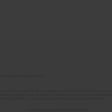
zwój Czasopism Naukowych (RCN)
znej i polskojęzycznej 12 kolejnych zeszytów czasopisma Psychiatria Polska (roczniki 2
skiego Editorial System. Adiustacja i korekta zeszytów czasopisma. Przeciwdziałanie
i Narodowej POLONA oraz Cyfrowej Wypożyczalni Publikacji Naukowych Academica.
© 2006-2026 Journal hosting platform by
Bentus