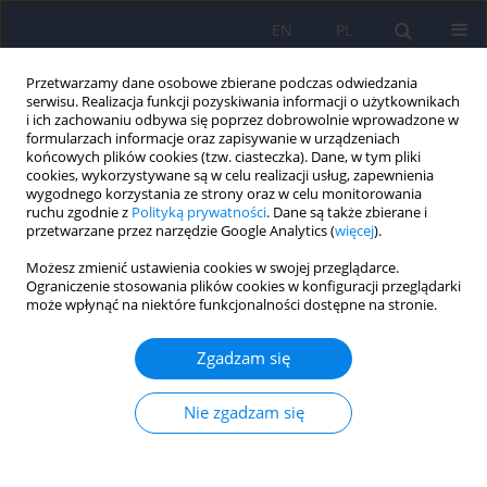
EN
PL
Przetwarzamy dane osobowe zbierane podczas odwiedzania
serwisu. Realizacja funkcji pozyskiwania informacji o użytkownikach
i ich zachowaniu odbywa się poprzez dobrowolnie wprowadzone w
formularzach informacje oraz zapisywanie w urządzeniach
końcowych plików cookies (tzw. ciasteczka). Dane, w tym pliki
cookies, wykorzystywane są w celu realizacji usług, zapewnienia
wygodnego korzystania ze strony oraz w celu monitorowania
ruchu zgodnie z
Polityką prywatności
. Dane są także zbierane i
przetwarzane przez narzędzie Google Analytics (
więcej
).
Słowo kluczowe
symptomy
Możesz zmienić ustawienia cookies w swojej przeglądarce.
psychopatii
Ograniczenie stosowania plików cookies w konfiguracji przeglądarki
może wpłynąć na niektóre funkcjonalności dostępne na stronie.
ARTICLE
Zgadzam się
Agresywność a nasilenie cech psychopatycznych
z perspektywy różnic międzypłciowych
Nie zgadzam się
Marlena Banasik
,
Krzysztof Gierowski
,
Krzysztof Nowakowski
Psychiatr Pol 2017;51(4):751-762