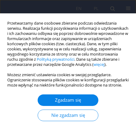
EN
PL
Przetwarzamy dane osobowe zbierane podczas odwiedzania
serwisu. Realizacja funkcji pozyskiwania informacji o użytkownikach
i ich zachowaniu odbywa się poprzez dobrowolnie wprowadzone w
formularzach informacje oraz zapisywanie w urządzeniach
końcowych plików cookies (tzw. ciasteczka). Dane, w tym pliki
cookies, wykorzystywane są w celu realizacji usług, zapewnienia
wygodnego korzystania ze strony oraz w celu monitorowania
ruchu zgodnie z
Polityką prywatności
. Dane są także zbierane i
przetwarzane przez narzędzie Google Analytics (
więcej
).
Słowo kluczowe
trudności
Możesz zmienić ustawienia cookies w swojej przeglądarce.
metodologiczne
Ograniczenie stosowania plików cookies w konfiguracji przeglądarki
może wpłynąć na niektóre funkcjonalności dostępne na stronie.
ARTICLE
Zgadzam się
Resilience i odpowiedzi na doświadczenia
urazowe – fascynujący i trudny obszar badań.
Nie zgadzam się
Krzysztof Szwajca
Psychiatr Pol 2014;48(3):563-572