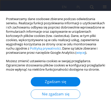
EN
PL
Przetwarzamy dane osobowe zbierane podczas odwiedzania
serwisu. Realizacja funkcji pozyskiwania informacji o użytkownikach
i ich zachowaniu odbywa się poprzez dobrowolnie wprowadzone w
formularzach informacje oraz zapisywanie w urządzeniach
końcowych plików cookies (tzw. ciasteczka). Dane, w tym pliki
cookies, wykorzystywane są w celu realizacji usług, zapewnienia
wygodnego korzystania ze strony oraz w celu monitorowania
ruchu zgodnie z
Polityką prywatności
. Dane są także zbierane i
przetwarzane przez narzędzie Google Analytics (
więcej
).
Słowo kluczowe
wady wrodzone
Możesz zmienić ustawienia cookies w swojej przeglądarce.
Ograniczenie stosowania plików cookies w konfiguracji przeglądarki
może wpłynąć na niektóre funkcjonalności dostępne na stronie.
LETTER
List do Redakcji. Bezpieczeństwo stosowania
Zgadzam się
wybiórczych inhibitorów wychwytu zwrotnego
serotoniny w czasie ciąży
Nie zgadzam się
Ewa Bałkowiec-Iskra
Psychiatr Pol 2015;49(5):1113-1116
DOI
:
https://doi.org/10.12740/PP/59304